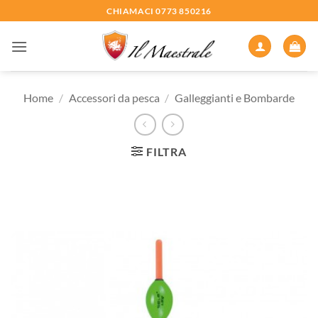
Salta
CHIAMACI 0773 850216
ai
contenuti
Home
/
Accessori da pesca
/
Galleggianti e Bombarde
FILTRA