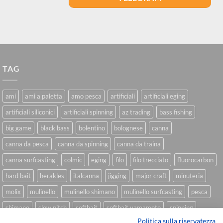
TAG
ami
ami a paletta
amo pesca
artificiali
artificiali eging
artificiali siliconici
artificiali spinning
az trading
bass fishing
big game
black bass
bolentino
bolognese
canna
canna da pesca
canna da spinning
canna da traina
canna surfcasting
colmic
eging
filo
filo trecciato
fluorocarbon
hard bait
herakles
italcanna
jigging
major craft
minuteria
molix
mulinello
mulinello shimano
mulinello surfcasting
pesca
shimano
slow pitch
softbait
softbait yamamoto
spinning
Politica sulla riservatezza