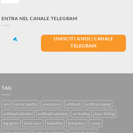
ENTRA NEL CANALE TELEGRAM
UNISCITI A NOI | CANALE
TELEGRAM
TAG
ami
ami a paletta
amo pesca
artificiali
artificiali eging
artificiali siliconici
artificiali spinning
az trading
bass fishing
big game
black bass
bolentino
bolognese
canna
canna da pesca
canna da spinning
canna da traina