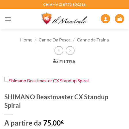
Salta
CHIAMACI 0773 850216
ai
contenuti
Home
/
Canne Da Pesca
/
Canne da Traina
FILTRA
SHIMANO Beastmaster CX Standup
Spiral
A partire da
75,00
€