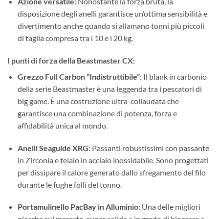
Azione versatile:
Nonostante la forza bruta, la
disposizione degli anelli garantisce un’ottima sensibilità e
divertimento anche quando si allamano tonni più piccoli
di taglia compresa tra i 10 e i 20 kg.
I punti di forza della Beastmaster CX:
Grezzo Full Carbon “Indistruttibile”:
Il blank in carbonio
della serie Beastmaster è una leggenda tra i pescatori di
big game. È una costruzione ultra-collaudata che
garantisce una combinazione di potenza, forza e
affidabilità unica al mondo.
Anelli Seaguide XRG:
Passanti robustissimi con passante
in Zirconia e telaio in acciaio inossidabile. Sono progettati
per dissipare il calore generato dallo sfregamento del filo
durante le fughe folli del tonno.
Portamulinello PacBay in Alluminio:
Una delle migliori
placche sul mercato, super solida e in grado di bloccare a