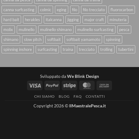
canna surfcasting
colmic
eging
filo
filo trecciato
fluorocarbon
hard bait
herakles
italcanna
jigging
major craft
minuteria
molix
mulinello
mulinello shimano
mulinello surfcasting
pesca
shimano
slow pitch
softbait
softbait yamamoto
spinning
spinning inshore
surfcasting
traina
trecciato
trolling
tubertini
Sviluppato da
We Blink Design
Visa
PayPal
Stripe
MasterCard
Cash
On
CHI SIAMO
BLOG
FAQ
CONTATTI
Delivery
Copyright 2026 ©
IlMaestralePesca.it