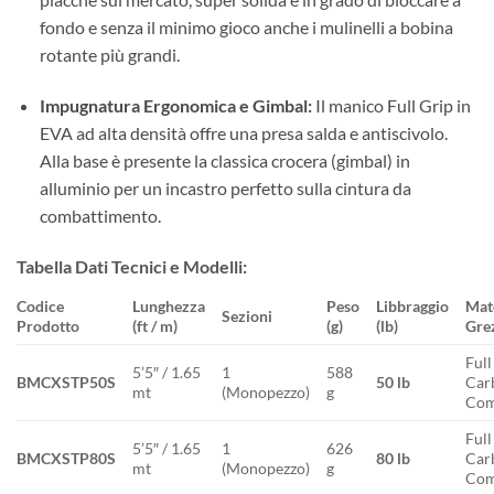
fondo e senza il minimo gioco anche i mulinelli a bobina
rotante più grandi.
Impugnatura Ergonomica e Gimbal:
Il manico Full Grip in
EVA ad alta densità offre una presa salda e antiscivolo.
Alla base è presente la classica crocera (gimbal) in
alluminio per un incastro perfetto sulla cintura da
combattimento.
Tabella Dati Tecnici e Modelli:
Codice
Lunghezza
Peso
Libbraggio
Mat
Sezioni
Prodotto
(ft / m)
(g)
(lb)
Gre
Full
5’5″ / 1.65
1
588
BMCXSTP50S
50 lb
Car
mt
(Monopezzo)
g
Com
Full
5’5″ / 1.65
1
626
BMCXSTP80S
80 lb
Car
mt
(Monopezzo)
g
Com