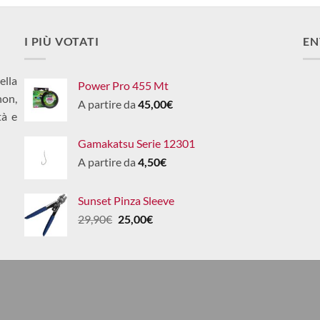
I PIÙ VOTATI
EN
ella
Power Pro 455 Mt
non,
A partire da
45,00
€
tà e
Gamakatsu Serie 12301
A partire da
4,50
€
Sunset Pinza Sleeve
Il
Il
29,90
€
25,00
€
prezzo
prezzo
originale
attuale
era:
è:
29,90€.
25,00€.