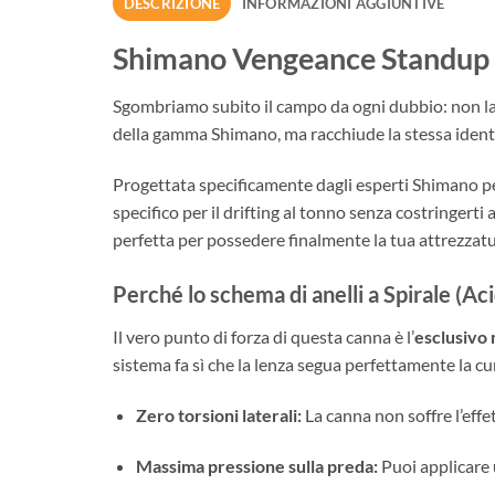
DESCRIZIONE
INFORMAZIONI AGGIUNTIVE
Shimano Vengeance Standup 
Sgombriamo subito il campo da ogni dubbio: non las
della gamma Shimano, ma racchiude la stessa identic
Progettata specificamente dagli esperti Shimano p
specifico per il drifting al tonno senza costringert
perfetta per possedere finalmente la tua attrezzatu
Perché lo schema di anelli a Spirale (Acid
Il vero punto di forza di questa canna è l’
esclusivo 
sistema fa sì che la lenza segua perfettamente la cu
Zero torsioni laterali:
La canna non soffre l’effe
Massima pressione sulla preda:
Puoi applicare 