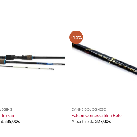
-14%
+
 EGING
CANNE BOLOGNESE
i Tekkan
Falcon Contessa Slim Bolo
e da
85,00
€
A partire da
327,00
€