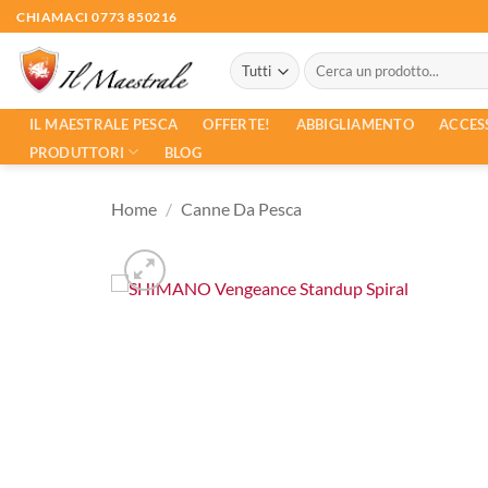
Salta
CHIAMACI 0773 850216
ai
Cerca:
contenuti
ACCES
IL MAESTRALE PESCA
OFFERTE!
ABBIGLIAMENTO
PRODUTTORI
BLOG
Home
/
Canne Da Pesca