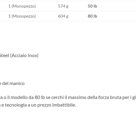
1 (Monopezzo)
574 g
50 lb
1 (Monopezzo)
604 g
80 lb
Steel (Acciaio Inox)
se del manico
va o il modello da 80 lb se cerchi il massimo della forza bruta per 
 e tecnologia a un prezzo imbattibile.