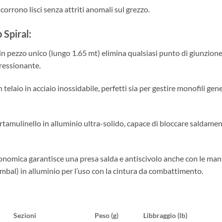
scorrono lisci senza attriti anomali sul grezzo.
 Spiral:
 in pezzo unico (lungo 1.65 mt) elimina qualsiasi punto di giunzione
ressionante.
 telaio in acciaio inossidabile, perfetti sia per gestire monofili gen
tamulinello in alluminio ultra-solido, capace di bloccare saldament
onomica garantisce una presa salda e antiscivolo anche con le man
imbal) in alluminio per l’uso con la cintura da combattimento.
Sezioni
Peso (g)
Libbraggio (lb)