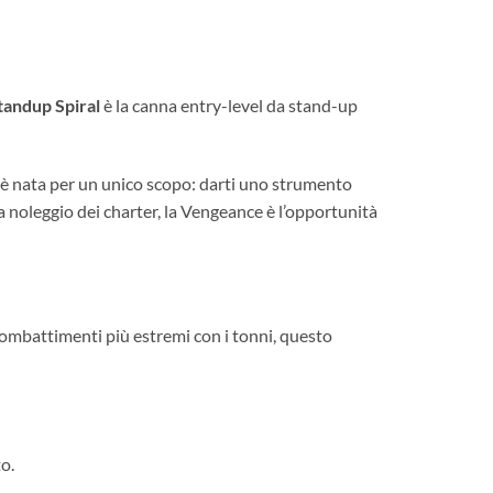
andup Spiral
è la canna entry-level da stand-up
è nata per un unico scopo: darti uno strumento
da noleggio dei charter, la Vengeance è l’opportunità
combattimenti più estremi con i tonni, questo
o.