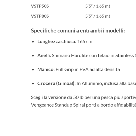
VSTP50S
5’5″ / 1.65 mt
VSTP80S
5’5″ / 1.65 mt
Specifiche comuni a entrambi i modelli:
Lunghezza chiusa:
165 cm
Anelli:
Shimano Hardlite con telaio in Stainless 
Manico:
Full Grip in EVA ad alta densità
Crocera (Gimbal):
In Alluminio, inclusa alla ba
Scegli la versione da 50 lb per una pesca più sporti
Vengeance Standup Spiral porti a bordo affidabilità