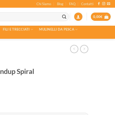
Chi Siamo
Blog
FAQ
Contatti
0,00
€
FILI E TRECCIATI
MULINELLI DA PESCA
dup Spiral