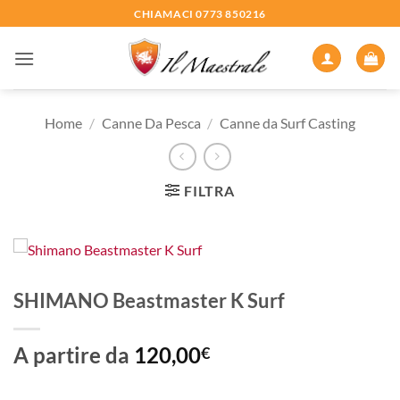
Salta
CHIAMACI 0773 850216
ai
contenuti
Home
/
Canne Da Pesca
/
Canne da Surf Casting
FILTRA
SHIMANO Beastmaster K Surf
A partire da
120,00
€