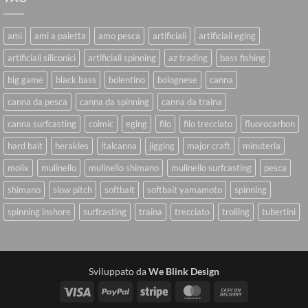
ami
ami a paletta
amo pesca
artificiali
artificiali eging
artificiali siliconici
artificiali spinning
az trading
bass fishing
big game
black bass
bolentino
bolognese
canna
canna da pesca
canna da spinning
canna da traina
canna surfcasting
colmic
eging
filo
filo trecciato
fluorocarbon
hard bait
herakles
italcanna
jigging
major craft
minuteria
molix
mulinello
mulinello shimano
mulinello surfcasting
pesca
shimano
slow pitch
softbait
softbait yamamoto
spinning
spinning inshore
surfcasting
traina
trecciato
trolling
tubertini
Sviluppato da
We Blink Design
Visa
PayPal
Stripe
MasterCard
Cash
On