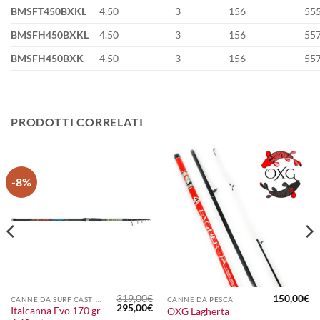
BMSFT450BXKL
4.50
3
156
55
BMSFH450BXKL
4.50
3
156
55
BMSFH450BXK
4.50
3
156
55
PRODOTTI CORRELATI
-8%
319,00
€
150,00
€
CANNE DA SURF CASTING
CANNE DA PESCA
Il
Il
295,00
€
Italcanna Evo 170 gr
OXG Lagherta
prezzo
prezzo