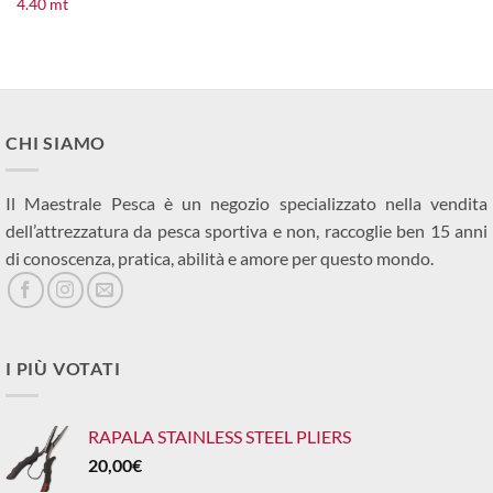
4.40 mt
originale
attuale
era:
è:
319,00€.
295,00€.
CHI SIAMO
Il Maestrale Pesca è un negozio specializzato nella vendita
dell’attrezzatura da pesca sportiva e non, raccoglie ben 15 anni
di conoscenza, pratica, abilità e amore per questo mondo.
I PIÙ VOTATI
RAPALA STAINLESS STEEL PLIERS
20,00
€