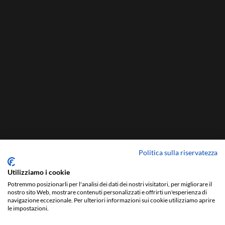
Politica sulla riservatezza
Utilizziamo i cookie
Potremmo posizionarli per l'analisi dei dati dei nostri visitatori, per migliorare il
nostro sito Web, mostrare contenuti personalizzati e offrirti un'esperienza di
navigazione eccezionale. Per ulteriori informazioni sui cookie utilizziamo aprire
le impostazioni.