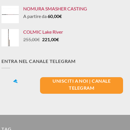
NOMURA SMASHER CASTING
A partire da
60,00
€
COLMIC Lake River
Il
Il
255,00
€
221,00
€
prezzo
prezzo
originale
attuale
era:
è:
ENTRA NEL CANALE TELEGRAM
255,00€.
221,00€.
UNISCITI A NOI | CANALE
TELEGRAM
TAG