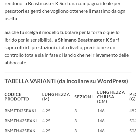
rendono la Beastmaster K Surf una compagna ideale per
pescatori esigenti che vogliono ottenere il massimo da ogni
uscita.
Sia che tu scelga il modello tubolare per la forza o quello
ibrido per la sensibilità, la
Shimano Beastmaster K Surf
saprà offrirti prestazioni di alto livello, precisione e un
controllo totale sia in fase di lancio che nel rilevamento delle
abboccate.
TABELLA VARIANTI (da incollare su WordPress)
LUNGHEZZA
CODICE
LUNGHEZZA
PE
SEZIONI
CHIUSA
PRODOTTO
(M)
(G)
(CM)
BMSFT425BXKL
4.25
3
146
48
BMSFH425BXKL
4.25
3
146
50
BMSFH425BXK
4.25
3
146
50