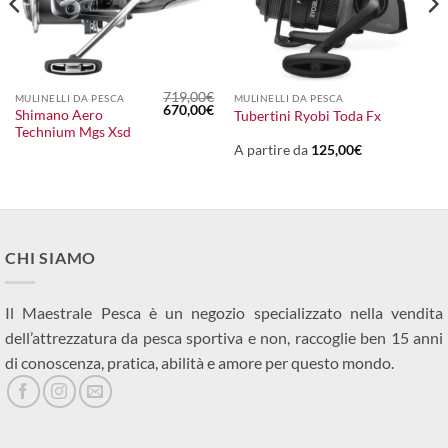
719,00
€
MULINELLI DA PESCA
MULINELLI DA PESCA
Il
Il
670,00
€
Shimano Aero
Tubertini Ryobi Toda Fx
prezzo
prezzo
Technium Mgs Xsd
originale
attuale
era:
è:
A partire da
125,00
€
719,00€.
670,00€.
CHI SIAMO
Il Maestrale Pesca è un negozio specializzato nella vendita
dell’attrezzatura da pesca sportiva e non, raccoglie ben 15 anni
di conoscenza, pratica, abilità e amore per questo mondo.