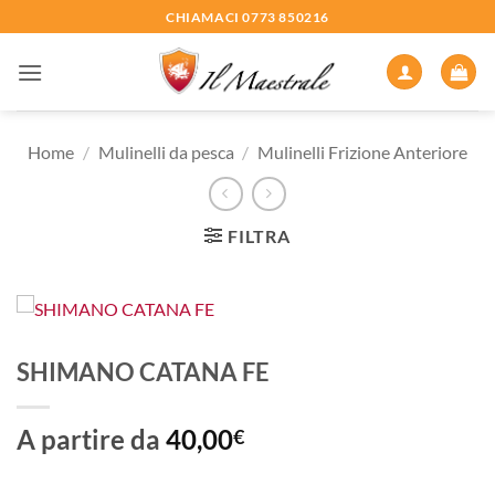
Salta
CHIAMACI 0773 850216
ai
contenuti
Home
/
Mulinelli da pesca
/
Mulinelli Frizione Anteriore
FILTRA
SHIMANO CATANA FE
A partire da
40,00
€