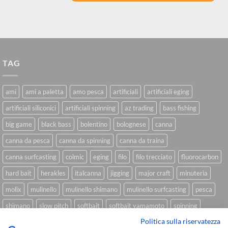
TAG
ami
ami a paletta
amo pesca
artificiali
artificiali eging
artificiali siliconici
artificiali spinning
az trading
bass fishing
big game
black bass
bolentino
bolognese
canna
canna da pesca
canna da spinning
canna da traina
canna surfcasting
colmic
eging
filo
filo trecciato
fluorocarbon
hard bait
herakles
italcanna
jigging
major craft
minuteria
molix
mulinello
mulinello shimano
mulinello surfcasting
pesca
shimano
slow pitch
softbait
softbait yamamoto
spinning
Politica sulla riservatezza
spinning inshore
surfcasting
traina
trecciato
trolling
tubertini