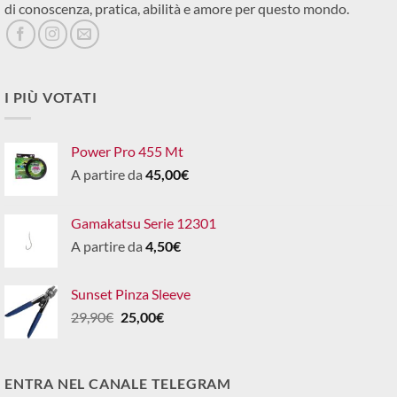
di conoscenza, pratica, abilità e amore per questo mondo.
I PIÙ VOTATI
Power Pro 455 Mt
A partire da
45,00
€
Gamakatsu Serie 12301
A partire da
4,50
€
Sunset Pinza Sleeve
Il
Il
29,90
€
25,00
€
prezzo
prezzo
originale
attuale
era:
è:
ENTRA NEL CANALE TELEGRAM
29,90€.
25,00€.