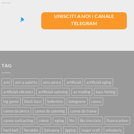
UNISCITI A NOI | CANALE
TELEGRAM
TAG
ami
ami a paletta
amo pesca
artificiali
artificiali eging
artificiali siliconici
artificiali spinning
az trading
bass fishing
big game
black bass
bolentino
bolognese
canna
canna da pesca
canna da spinning
canna da traina
canna surfcasting
colmic
eging
filo
filo trecciato
fluorocarbon
hard bait
herakles
italcanna
jigging
major craft
minuteria