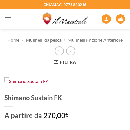
Salta
CHIAMACI 0773 850216
ai
contenuti
Home
/
Mulinelli da pesca
/
Mulinelli Frizione Anteriore
FILTRA
Shimano Sustain FK
A partire da
270,00
€