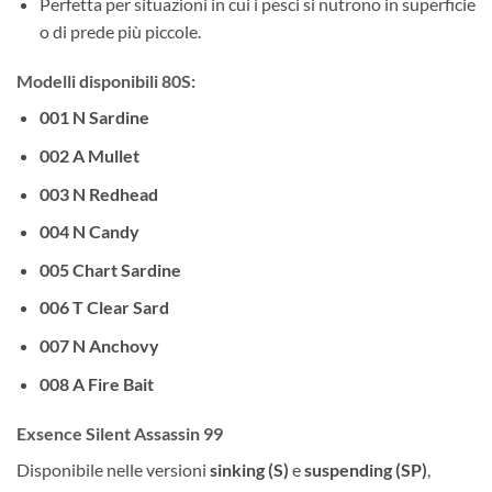
Perfetta per situazioni in cui i pesci si nutrono in superficie
o di prede più piccole.
Modelli disponibili 80S:
001 N Sardine
002 A Mullet
003 N Redhead
004 N Candy
005 Chart Sardine
006 T Clear Sard
007 N Anchovy
008 A Fire Bait
Exsence Silent Assassin 99
Disponibile nelle versioni
sinking (S)
e
suspending (SP)
,