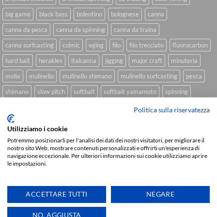
big game
black bass
bolentino
bolognese
canna
canna da pesca
canna da spinning
canna da traina
canna surfcasting
colmic
eging
filo
filo trecciato
fluorocarbon
hard bait
herakles
italcanna
jigging
major craft
minuteria
molix
mulinello
mulinello shimano
mulinello surfcasting
pesca
shimano
slow pitch
softbait
softbait yamamoto
spinning
spinning inshore
surfcasting
traina
trecciato
trolling
tubertini
Politica sulla riservatezza
Utilizziamo i cookie
Potremmo posizionarli per l'analisi dei dati dei nostri visitatori, per migliorare il
nostro sito Web, mostrare contenuti personalizzati e offrirti un'esperienza di
Sviluppato da
We Blink Design
navigazione eccezionale. Per ulteriori informazioni sui cookie utilizziamo aprire
Visa
PayPal
Stripe
MasterCard
Cash
le impostazioni.
On
CHI SIAMO
BLOG
FAQ
CONTATTI
Delivery
ACCETTARE TUTTI
NEGARE
Copyright 2026 ©
IlMaestralePesca.it
Ti aiutiamo
NO, AGGIUSTA