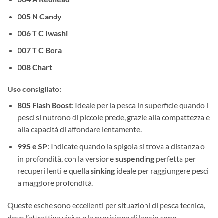
005 N Candy
006 T C Iwashi
007 T C Bora
008 Chart
Uso consigliato
:
80S Flash Boost
: Ideale per la pesca in superficie quando i
pesci si nutrono di piccole prede, grazie alla compattezza e
alla capacità di affondare lentamente.
99S e SP
: Indicate quando la spigola si trova a distanza o
in profondità, con la versione
suspending
perfetta per
recuperi lenti e quella
sinking
ideale per raggiungere pesci
a maggiore profondità.
Queste esche sono eccellenti per situazioni di pesca tecnica,
dove l’attrattiva visiva e la precisione di lancio sono