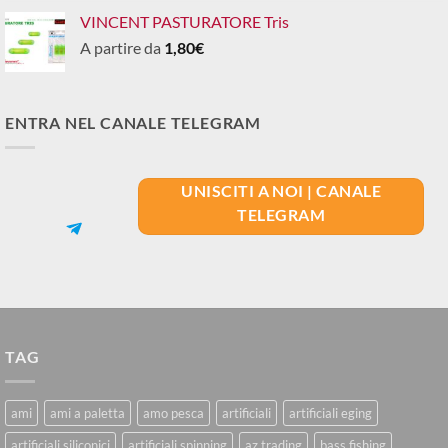
VINCENT PASTURATORE Tris
A partire da
1,80
€
ENTRA NEL CANALE TELEGRAM
UNISCITI A NOI | CANALE
TELEGRAM
TAG
ami
ami a paletta
amo pesca
artificiali
artificiali eging
artificiali siliconici
artificiali spinning
az trading
bass fishing