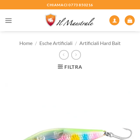
Salta
CHIAMACI 0773 850216
ai
contenuti
Home
/
Esche Artificiali
/
Artificiali Hard Bait
FILTRA