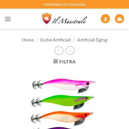
Salta
CHIAMACI 0773 850216
ai
contenuti
Home
/
Esche Artificiali
/
Artificiali Eging
FILTRA