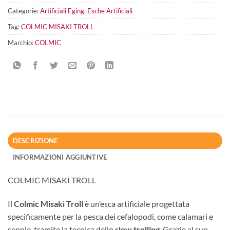
Categorie:
Artificiali Eging
,
Esche Artificiali
Tag:
COLMIC MISAKI TROLL
Marchio:
COLMIC
DESCRIZIONE
INFORMAZIONI AGGIUNTIVE
COLMIC MISAKI TROLL
Il
Colmic Misaki Troll
è un’esca artificiale progettata
specificamente per la pesca dei cefalopodi, come calamari e
seppie, tramite la tecnica dello
slow trolling
. Grazie al suo