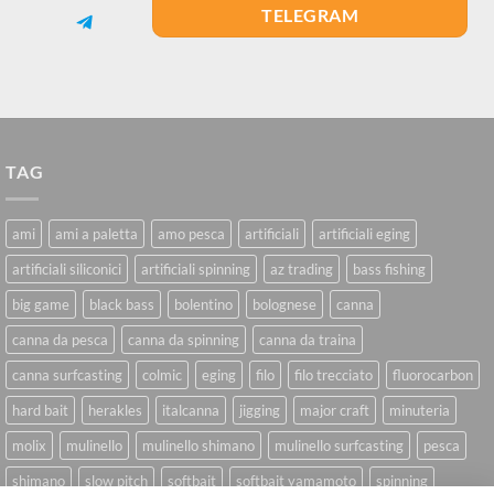
TELEGRAM
TAG
ami
ami a paletta
amo pesca
artificiali
artificiali eging
artificiali siliconici
artificiali spinning
az trading
bass fishing
big game
black bass
bolentino
bolognese
canna
canna da pesca
canna da spinning
canna da traina
canna surfcasting
colmic
eging
filo
filo trecciato
fluorocarbon
hard bait
herakles
italcanna
jigging
major craft
minuteria
molix
mulinello
mulinello shimano
mulinello surfcasting
pesca
shimano
slow pitch
softbait
softbait yamamoto
spinning