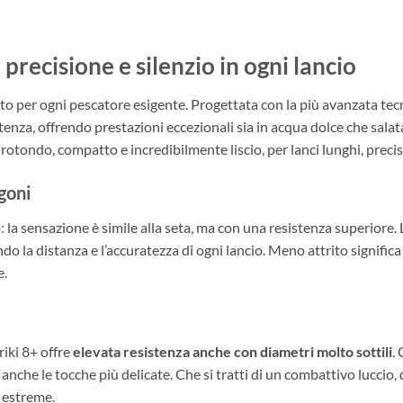
precisione e silenzio in ogni lancio
fetto per ogni pescatore esigente. Progettata con la più avanzata te
tenza, offrendo prestazioni eccezionali sia in acqua dolce che sala
rotondo, compatto e incredibilmente liscio, per lanci lunghi, precisi
goni
 la sensazione è simile alla seta, ma con una resistenza superiore. L
ando la distanza e l’accuratezza di ogni lancio. Meno attrito signifi
e.
riki 8+ offre
elevata resistenza anche con diametri molto sottili
.
nche le tocche più delicate. Che si tratti di un combattivo luccio, d
ù estreme.