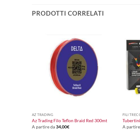
PRODOTTI CORRELATI
+
+
AZ TRADING
FILI TREC
Az Trading Filo Teflon Braid Red 300mt
Tubertini
A partire da
34,00
€
A partir