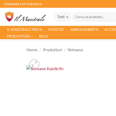
Salta
CHIAMACI 0773 850216
ai
Cerca:
contenuti
ACCES
IL MAESTRALE PESCA
OFFERTE!
ABBIGLIAMENTO
PRODUTTORI
BLOG
Home
/
Produttori
/
Shimano