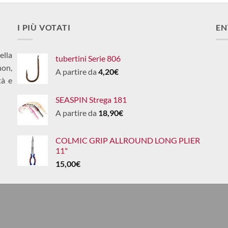
I PIÙ VOTATI
EN
ella
tubertini Serie 806
non,
A partire da
4,20
€
tà e
SEASPIN Strega 181
A partire da
18,90
€
COLMIC GRIP ALLROUND LONG PLIER
11"
15,00
€