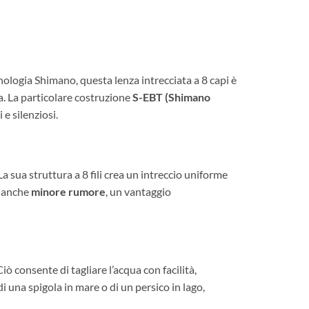
cnologia Shimano, questa lenza intrecciata a 8 capi è
ta. La particolare costruzione
S-EBT (Shimano
 e silenziosi.
a sua struttura a 8 fili crea un intreccio uniforme
ca anche
minore rumore
, un vantaggio
 Ciò consente di tagliare l’acqua con facilità,
i una spigola in mare o di un persico in lago,