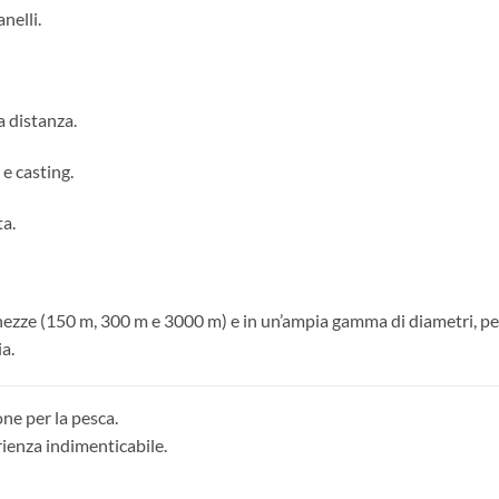
nelli.
a distanza.
e casting.
ta.
hezze (150 m, 300 m e 3000 m) e in un’ampia gamma di diametri, per 
ia.
one per la pesca.
rienza indimenticabile.