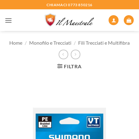
Salta
CHIAMACI 0773 850216
ai
contenuti
Home
/
Monofilo e Trecciati
/
Fili Trecciati e Multifibra
FILTRA