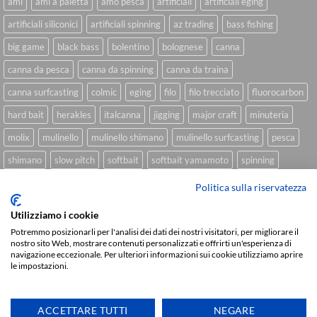
ami
ami a paletta
amo pesca
artificiali
artificiali eging
artificiali siliconici
artificiali spinning
az trading
bass fishing
big game
black bass
bolentino
bolognese
canna
canna da pesca
canna da spinning
canna da traina
canna surfcasting
colmic
eging
filo
filo trecciato
fluorocarbon
hard bait
herakles
italcanna
jigging
major craft
minuteria
molix
mulinello
mulinello shimano
mulinello surfcasting
pesca
shimano
slow pitch
softbait
softbait yamamoto
spinning
spinning inshore
surfcasting
traina
trecciato
trolling
tubertini
Politica sulla riservatezza
Utilizziamo i cookie
Potremmo posizionarli per l'analisi dei dati dei nostri visitatori, per migliorare il
Sviluppato da
We Blink Design
nostro sito Web, mostrare contenuti personalizzati e offrirti un'esperienza di
navigazione eccezionale. Per ulteriori informazioni sui cookie utilizziamo aprire
Visa
PayPal
Stripe
MasterCard
Cash
le impostazioni.
On
CHI SIAMO
BLOG
FAQ
CONTATTI
Delivery
Copyright 2026 ©
IlMaestralePesca.it
ACCETTARE TUTTI
NEGARE