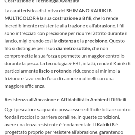
Costruzione e Tecnologia Avanzata
La caratteristica distintiva del
SHIMANO KAIRIKI 8
MULTICOLOR
è la sua
costruzione a 8 fili
, che lo rende
incredibilmente resistente alla trazione e all’abrasione. I fili
sono intrecciati con precisione per ridurre l’attrito durante il
lancio, migliorando così la
distanza
e la
precisione
. Questo
filo si distingue per il suo
diametro sottile
, che non
compromette la sua forza e permette un maggior controllo
durante la pesca. La tecnologia S-EBT, infatti, rende il Kairiki 8
particolarmente
liscio
e
rotondo
, riducendo al minimo la
frizione e favorendo l’uso di canne e mulinelli con una
maggiore efficienza.
Resistenza all’Abrasione e Affidabilità in Ambienti Difficili
Ogni pescatore sa quanto possa essere difficile lottare contro
fondali rocciosi o barriere coralline. In queste condizioni,
avere una lenza resistente è fondamentale. Il
Kairiki 8
è
progettato proprio per resistere all’abrasione, garantendo