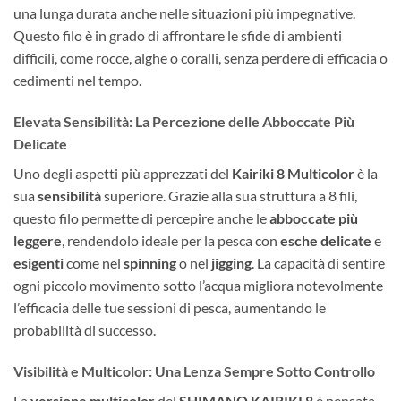
una lunga durata anche nelle situazioni più impegnative.
Questo filo è in grado di affrontare le sfide di ambienti
difficili, come rocce, alghe o coralli, senza perdere di efficacia o
cedimenti nel tempo.
Elevata Sensibilità: La Percezione delle Abboccate Più
Delicate
Uno degli aspetti più apprezzati del
Kairiki 8 Multicolor
è la
sua
sensibilità
superiore. Grazie alla sua struttura a 8 fili,
questo filo permette di percepire anche le
abboccate più
leggere
, rendendolo ideale per la pesca con
esche delicate
e
esigenti
come nel
spinning
o nel
jigging
. La capacità di sentire
ogni piccolo movimento sotto l’acqua migliora notevolmente
l’efficacia delle tue sessioni di pesca, aumentando le
probabilità di successo.
Visibilità e Multicolor: Una Lenza Sempre Sotto Controllo
La
versione multicolor
del
SHIMANO KAIRIKI 8
è pensata