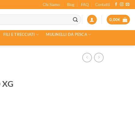
Chi Siamo
Blog
FAQ
Contatti
0,00
€
FILI E TRECCIATI
MULINELLI DA PESCA
0 XG