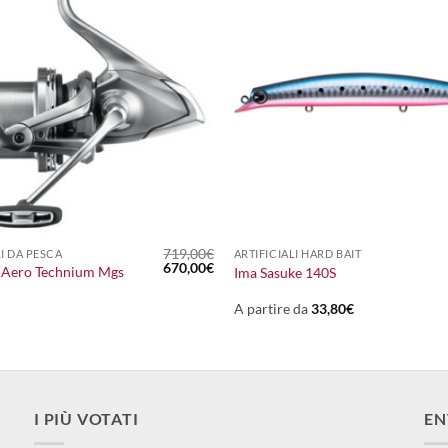
+
719,00
€
I DA PESCA
ARTIFICIALI HARD BAIT
Il
Il
670,00
€
 Aero Technium Mgs
Ima Sasuke 140S
prezzo
prezzo
originale
attuale
era:
è:
A partire da
33,80
€
719,00€.
670,00€.
I PIÙ VOTATI
EN