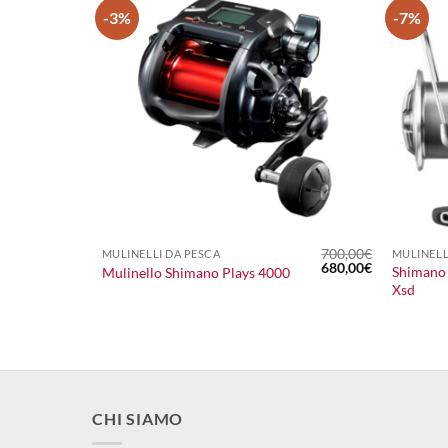
-3%
-7%
+
+
700,00
€
MULINELLI DA PESCA
MULINELL
Il
Il
680,00
€
Shimano
e
Mulinello Shimano Plays 4000
prezzo
prezzo
Xsd
originale
attuale
era:
è:
700,00€.
680,00€.
CHI SIAMO