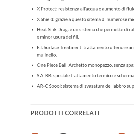
X Protect: resistenza all’acqua e aumento di flui
X Shield: grazie a questo sitema di numerose mic
Heat Sink Drag: è un sistema che permette di ra
e minor usura dei fili.
E.I. Surface Treatment: trattamento ulteriore ant
mulinello.
One Piece Bail: Archetto monopezzo, senza spazi 
S A-RB: speciale trattamento termico e schermat
AR-C Spool: sistema di svasatura del labbro super
PRODOTTI CORRELATI