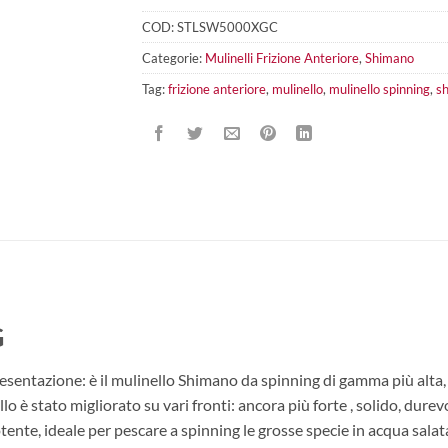
COD:
STLSW5000XGC
Categorie:
Mulinelli Frizione Anteriore
,
Shimano
Tag:
frizione anteriore
,
mulinello
,
mulinello spinning
,
s
G
ntazione: è il mulinello Shimano da spinning di gamma più alta, d
lo è stato migliorato su vari fronti: ancora più forte , solido, durev
tente, ideale per pescare a spinning le grosse specie in acqua salat