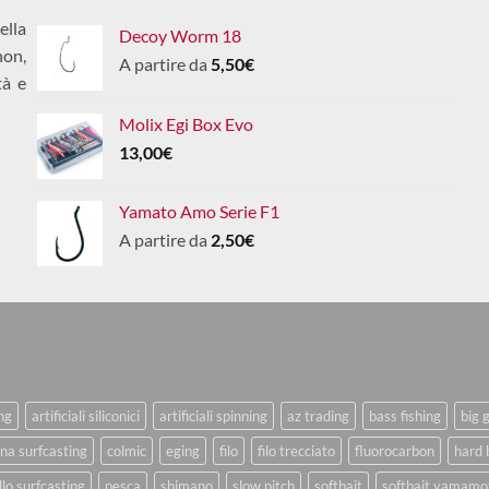
ella
Decoy Worm 18
non,
A partire da
5,50
€
tà e
Molix Egi Box Evo
13,00
€
Yamato Amo Serie F1
A partire da
2,50
€
ing
artificiali siliconici
artificiali spinning
az trading
bass fishing
big 
na surfcasting
colmic
eging
filo
filo trecciato
fluorocarbon
hard 
lo surfcasting
pesca
shimano
slow pitch
softbait
softbait yamamo