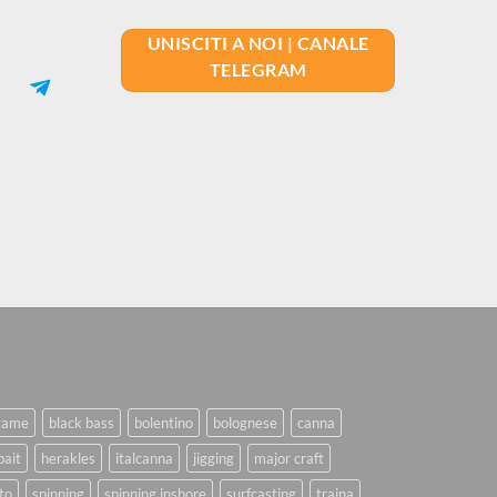
UNISCITI A NOI | CANALE
TELEGRAM
game
black bass
bolentino
bolognese
canna
bait
herakles
italcanna
jigging
major craft
to
spinning
spinning inshore
surfcasting
traina