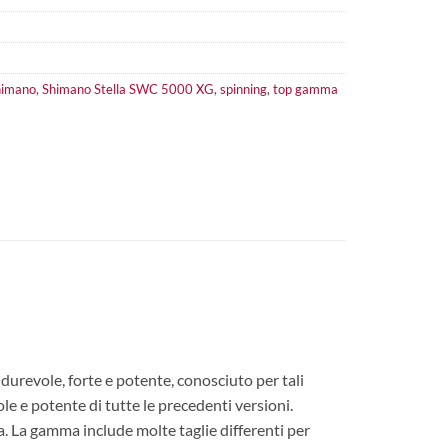
himano
,
Shimano Stella SWC 5000 XG
,
spinning
,
top gamma
urevole, forte e potente, conosciuto per tali
ole e potente di tutte le precedenti versioni.
a. La gamma include molte taglie differenti per