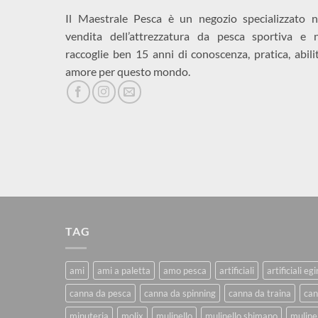
Il Maestrale Pesca è un negozio specializzato n
vendita dell’attrezzatura da pesca sportiva e 
raccoglie ben 15 anni di conoscenza, pratica, abili
amore per questo mondo.
TAG
ami
ami a paletta
amo pesca
artificiali
artificiali eg
canna da pesca
canna da spinning
canna da traina
can
minuteria
molix
mulinello
mulinello shimano
mulinel