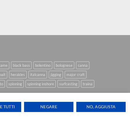
game
black bass
bolentino
bolognese
canna
bait
herakles
italcanna
jigging
major craft
to
spinning
spinning inshore
surfcasting
traina
E TUTTI
NEGARE
NO, AGGIUSTA
Ti aiutiamo
Visa
PayPal
Stripe
MasterCard
Cash
ink Design
On