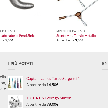
+
A DA PESCA
MINUTERIA DA PESCA
Laboratorio Pend Sinker
Stonfo Anti Tangle Metallo
e da
5,50
€
A partire da
3,50
€
I PIÙ VOTATI
EN
ella
Captain James Turbo Surge 6.5″
non,
A partire da
14,50
€
tà e
TUBERTINI Vertigo Mirror
A partire da
98,00
€