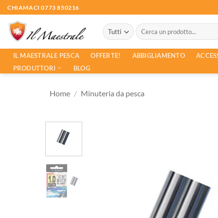
Salta
CHIAMACI 0773 850216
ai
Cerca:
contenuti
ACCES
IL MAESTRALE PESCA
OFFERTE!
ABBIGLIAMENTO
PRODUTTORI
BLOG
Home
/
Minuteria da pesca