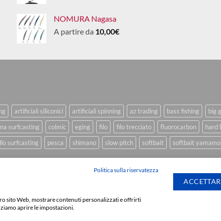
NOMURA Nagasa
A partire da
10,00
€
ing
artificiali siliconici
artificiali spinning
az trading
bass fishing
big 
na surfcasting
colmic
eging
filo
filo trecciato
fluorocarbon
hard 
lo surfcasting
pesca
shimano
slow pitch
softbait
softbait yamamo
Politica sulla riservatezza
ACCETTAR
stro sito Web, mostrare contenuti personalizzati e offrirti
Sviluppato da
We Bl
zziamo aprire le impostazioni.