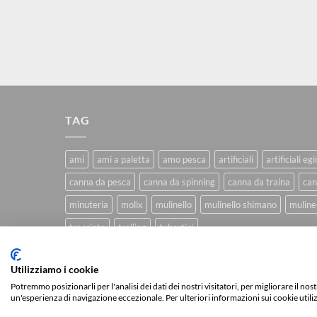
TAG
ami
ami a paletta
amo pesca
artificiali
artificiali eg
canna da pesca
canna da spinning
canna da traina
can
minuteria
molix
mulinello
mulinello shimano
mulinel
trecciato
trolling
tubertini
Utilizziamo i cookie
CHI SIAMO
BLOG
FAQ
CONTATTI
Potremmo posizionarli per l'analisi dei dati dei nostri visitatori, per migliorare il no
un'esperienza di navigazione eccezionale. Per ulteriori informazioni sui cookie utili
Copyright 2026 ©
IlMaestralePesca.it