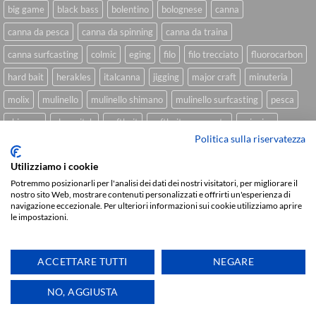
big game
black bass
bolentino
bolognese
canna
canna da pesca
canna da spinning
canna da traina
canna surfcasting
colmic
eging
filo
filo trecciato
fluorocarbon
hard bait
herakles
italcanna
jigging
major craft
minuteria
molix
mulinello
mulinello shimano
mulinello surfcasting
pesca
shimano
slow pitch
softbait
softbait yamamoto
spinning
Politica sulla riservatezza
spinning inshore
surfcasting
traina
trecciato
trolling
tubertini
Utilizziamo i cookie
Potremmo posizionarli per l'analisi dei dati dei nostri visitatori, per migliorare il
nostro sito Web, mostrare contenuti personalizzati e offrirti un'esperienza di
Sviluppato da
We Blink Design
navigazione eccezionale. Per ulteriori informazioni sui cookie utilizziamo aprire
le impostazioni.
Visa
PayPal
Stripe
MasterCard
Cash
On
CHI SIAMO
BLOG
FAQ
CONTATTI
Delivery
ACCETTARE TUTTI
NEGARE
Copyright 2026 ©
IlMaestralePesca.it
Ti aiutiamo
NO, AGGIUSTA