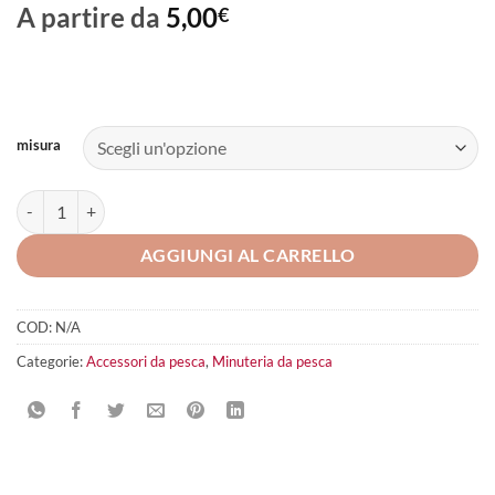
A partire da
5,00
€
misura
jatsui girelle inox serie zz quantità
AGGIUNGI AL CARRELLO
COD:
N/A
Categorie:
Accessori da pesca
,
Minuteria da pesca