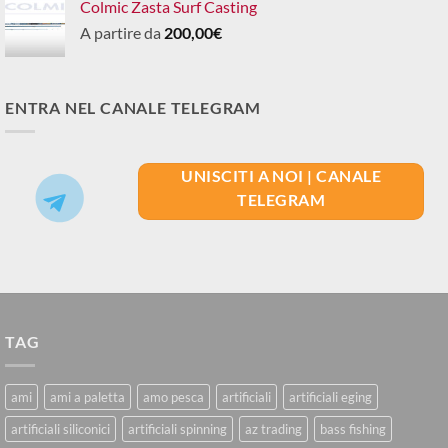
Colmic Zasta Surf Casting
A partire da
200,00
€
ENTRA NEL CANALE TELEGRAM
UNISCITI A NOI | CANALE
TELEGRAM
TAG
ami
ami a paletta
amo pesca
artificiali
artificiali eging
artificiali siliconici
artificiali spinning
az trading
bass fishing