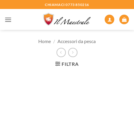
Salta
CHIAMACI 0773 850216
ai
contenuti
Home
/
Accessori da pesca
FILTRA