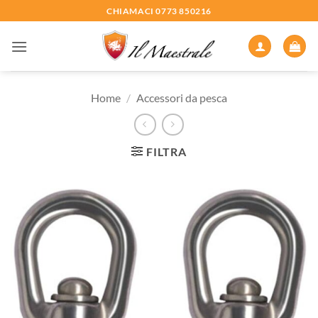
Salta
CHIAMACI 0773 850216
ai
contenuti
Home
/
Accessori da pesca
FILTRA