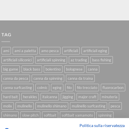
TAG
ami
ami a paletta
amo pesca
artificiali
artificiali eging
artificiali siliconici
artificiali spinning
az trading
bass fishing
big game
black bass
bolentino
bolognese
canna
canna da pesca
canna da spinning
canna da traina
canna surfcasting
colmic
eging
filo
filo trecciato
fluorocarbon
hard bait
herakles
italcanna
jigging
major craft
minuteria
molix
mulinello
mulinello shimano
mulinello surfcasting
pesca
shimano
slow pitch
softbait
softbait yamamoto
spinning
spinning inshore
surfcasting
traina
trecciato
trolling
tubertini
Politica sulla riservatezza