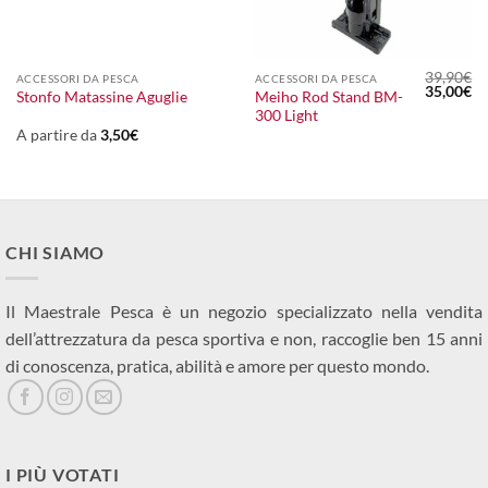
39,90
€
ACCESSORI DA PESCA
ACCESSORI DA PESCA
l
Il
Il
35,00
€
Meiho Rod Stand BM-
Stonfo Matassine Aguglie
prezzo
prezzo
pr
300 Light
le
attuale
originale
at
:
era:
è:
A partire da
3,50
€
25,00€.
39,90€.
35
CHI SIAMO
Il Maestrale Pesca è un negozio specializzato nella vendita
dell’attrezzatura da pesca sportiva e non, raccoglie ben 15 anni
di conoscenza, pratica, abilità e amore per questo mondo.
I PIÙ VOTATI