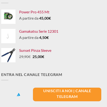
Power Pro 455 Mt
A partire da
45,00
€
Gamakatsu Serie 12301
A partire da
4,50
€
Sunset Pinza Sleeve
Il
Il
29,90
€
25,00
€
prezzo
prezzo
originale
attuale
era:
è:
ENTRA NEL CANALE TELEGRAM
29,90€.
25,00€.
UNISCITI A NOI | CANALE
TELEGRAM