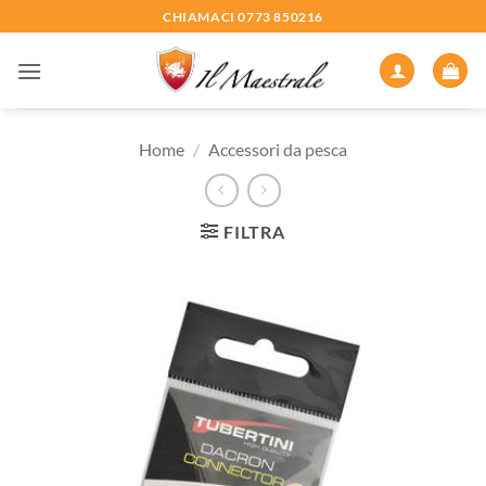
Salta
CHIAMACI 0773 850216
ai
contenuti
Home
/
Accessori da pesca
FILTRA