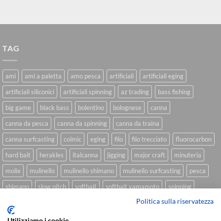
TAG
ami
ami a paletta
amo pesca
artificiali
artificiali eging
artificiali siliconici
artificiali spinning
az trading
bass fishing
big game
black bass
bolentino
bolognese
canna
canna da pesca
canna da spinning
canna da traina
canna surfcasting
colmic
eging
filo
filo trecciato
fluorocarbon
hard bait
herakles
italcanna
jigging
major craft
minuteria
molix
mulinello
mulinello shimano
mulinello surfcasting
pesca
shimano
slow pitch
softbait
softbait yamamoto
spinning
Politica sulla riservatezza
spinning inshore
surfcasting
traina
trecciato
trolling
tubertini
Utilizziamo i cookie