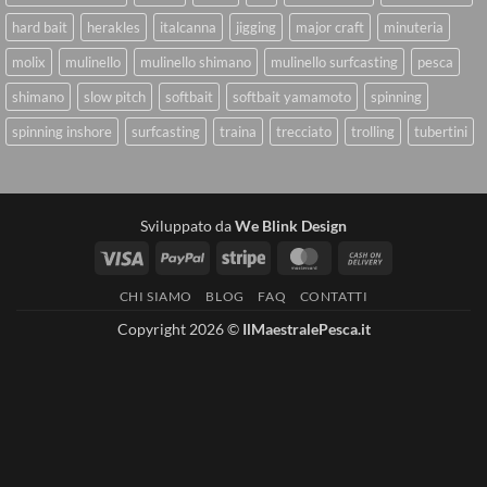
hard bait
herakles
italcanna
jigging
major craft
minuteria
molix
mulinello
mulinello shimano
mulinello surfcasting
pesca
shimano
slow pitch
softbait
softbait yamamoto
spinning
spinning inshore
surfcasting
traina
trecciato
trolling
tubertini
Sviluppato da
We Blink Design
Visa
PayPal
Stripe
MasterCard
Cash
On
CHI SIAMO
BLOG
FAQ
CONTATTI
Delivery
Copyright 2026 ©
IlMaestralePesca.it