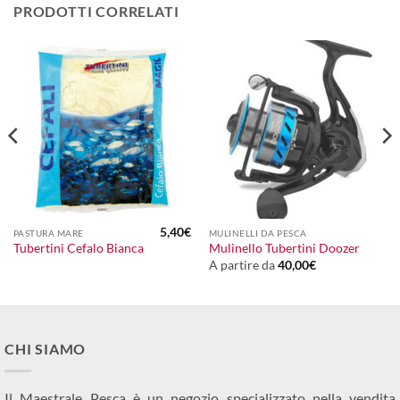
PRODOTTI CORRELATI
5,40
€
PASTURA MARE
MULINELLI DA PESCA
Tubertini Cefalo Bianca
Mulinello Tubertini Doozer
A partire da
40,00
€
CHI SIAMO
Il Maestrale Pesca è un negozio specializzato nella vendita