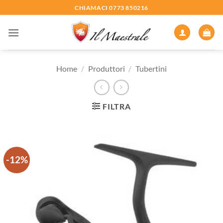
Salta
CHIAMACI 0773 850216
ai
contenuti
Home
/
Produttori
/
Tubertini
FILTRA
-12%