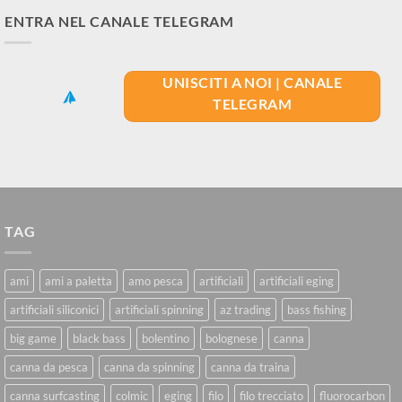
ENTRA NEL CANALE TELEGRAM
UNISCITI A NOI | CANALE
TELEGRAM
TAG
ami
ami a paletta
amo pesca
artificiali
artificiali eging
artificiali siliconici
artificiali spinning
az trading
bass fishing
big game
black bass
bolentino
bolognese
canna
canna da pesca
canna da spinning
canna da traina
canna surfcasting
colmic
eging
filo
filo trecciato
fluorocarbon