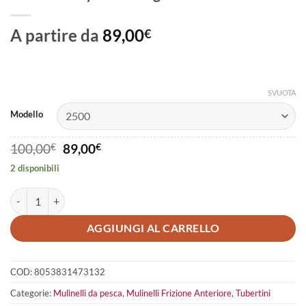
A partire da
89,00
€
SVUOTA
Modello
Il
Il
100,00
€
89,00
€
prezzo
prezzo
2 disponibili
originale
attuale
era:
è:
Tubertini Ryobi Vertigo Black quantità
100,00€.
89,00€.
AGGIUNGI AL CARRELLO
COD:
8053831473132
Categorie:
Mulinelli da pesca
,
Mulinelli Frizione Anteriore
,
Tubertini