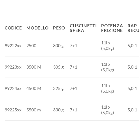
CUSCINETTI
POTENZA
RAP
CODICE
MODELLO
PESO
SFERA
FRIZIONE
REC
11lb
99222xx
2500
300 g
7+1
5,0:1
(5,0kg)
11lb
99223xx
3500 M
305 g
7+1
5,0:1
(5,0kg)
11lb
99224xx
4500 M
325 g
7+1
5,0:1
(5,0kg)
11lb
99225xx
5500 m
330 g
7+1
5,0:1
(5,0kg)