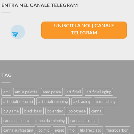
ENTRA NEL CANALE TELEGRAM
UNISCITI A NOI | CANALE
TELEGRAM
TAG
ami
ami a paletta
amo pesca
artificiali
artificiali eging
artificiali siliconici
artificiali spinning
az trading
bass fishing
big game
black bass
bolentino
bolognese
canna
canna da pesca
canna da spinning
canna da traina
canna surfcasting
colmic
eging
filo
filo trecciato
fluorocarbon