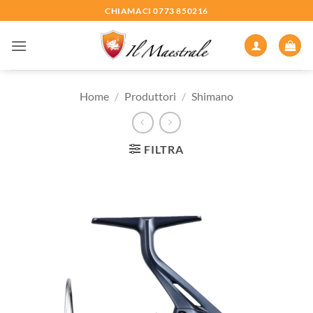
Salta
CHIAMACI 0773 850216
ai
contenuti
Home
/
Produttori
/
Shimano
FILTRA