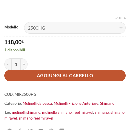
SVUOTA
Modello
118,00
€
1 disponibili
Shimano Reel Miravel quantità
AGGIUNGI AL CARRELLO
COD:
MIR2500HG
Categorie:
Mulinelli da pesca
,
Mulinelli Frizione Anteriore
,
Shimano
Tag:
mulinelli shimano
,
mulinello shimano
,
reel miravel
,
shimano
,
shimano
miravel
,
shimano reel miravel