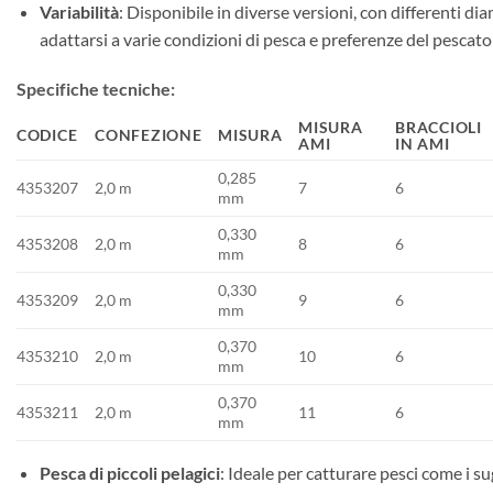
Variabilità
: Disponibile in diverse versioni, con differenti diam
adattarsi a varie condizioni di pesca e preferenze del pescato
Specifiche tecniche:
MISURA
BRACCIOLI
CODICE
CONFEZIONE
MISURA
AMI
IN AMI
0,285
4353207
2,0 m
7
6
mm
0,330
4353208
2,0 m
8
6
mm
0,330
4353209
2,0 m
9
6
mm
0,370
4353210
2,0 m
10
6
mm
0,370
4353211
2,0 m
11
6
mm
Pesca di piccoli pelagici
: Ideale per catturare pesci come i sug