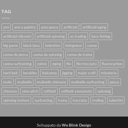
TAG
ami
ami a paletta
amo pesca
artificiali
artificiali eging
artificiali siliconici
artificiali spinning
az trading
bass fishing
big game
black bass
bolentino
bolognese
canna
canna da pesca
canna da spinning
canna da traina
canna surfcasting
colmic
eging
filo
filo trecciato
fluorocarbon
hard bait
herakles
italcanna
jigging
major craft
minuteria
molix
mulinello
mulinello shimano
mulinello surfcasting
pesca
shimano
slow pitch
softbait
softbait yamamoto
spinning
spinning inshore
surfcasting
traina
trecciato
trolling
tubertini
Sviluppato da
We Blink Design