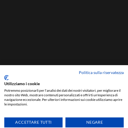
Politica sulla riservatezza
Utilizziamo i cookie
Potremmo posizionarli per l'analisi dei dati dei nostri visitatori, per migliorare il
nostro sito Web, mostrare contenuti personalizzati e offrirti un'esperienza di
navigazione eccezionale. Per ulteriori informazioni sui cookie utilizziamo aprire
le impostazioni.
ACCETTARE TUTTI
NEGARE