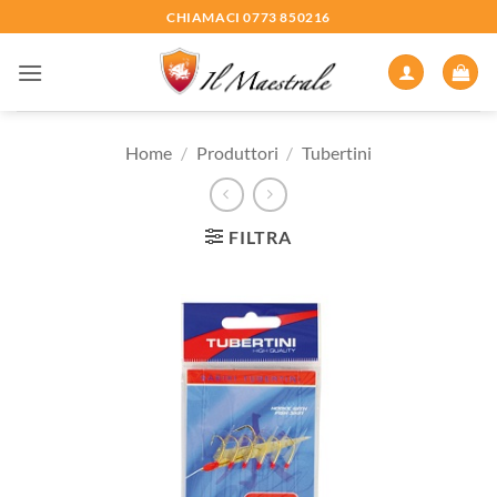
Salta
CHIAMACI 0773 850216
ai
contenuti
Home
/
Produttori
/
Tubertini
FILTRA