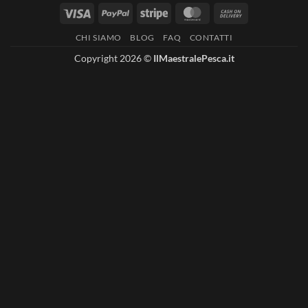
Visa
PayPal
Stripe
MasterCard
Cash
On
CHI SIAMO
BLOG
FAQ
CONTATTI
Delivery
Copyright 2026 ©
IlMaestralePesca.it