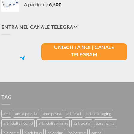
A partire da
6,50
€
ENTRA NEL CANALE TELEGRAM
UNISCITI A NOI | CANALE
TELEGRAM
TAG
ami
ami a paletta
amo pesca
artificiali
artificiali eging
artificiali siliconici
artificiali spinning
az trading
bass fishing
big game
black bass
bolentino
bolognese
canna