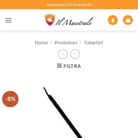
Salta
CHIAMACI 0773 850216
ai
contenuti
Home
/
Produttori
/
Tubertini
FILTRA
-8%