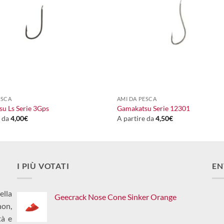
+
ESCA
AMI DA PESCA
u Ls Serie 3Gps
Gamakatsu Serie 12301
e da
4,00
€
A partire da
4,50
€
I PIÙ VOTATI
EN
ella
Geecrack Nose Cone Sinker Orange
non,
tà e