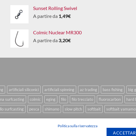
Sunset Rolling Swivel
A partire da
1,49
€
Colmic Nuclear MR300
A partire da
3,20
€
ing
artificiali siliconici
artificiali spinning
az trading
bass fishing
big 
na surfcasting
colmic
eging
filo
filo trecciato
fluorocarbon
hard 
lo surfcasting
pesca
shimano
slow pitch
softbait
softbait yamamo
Politica sulla riservatezza
ACCETTAR