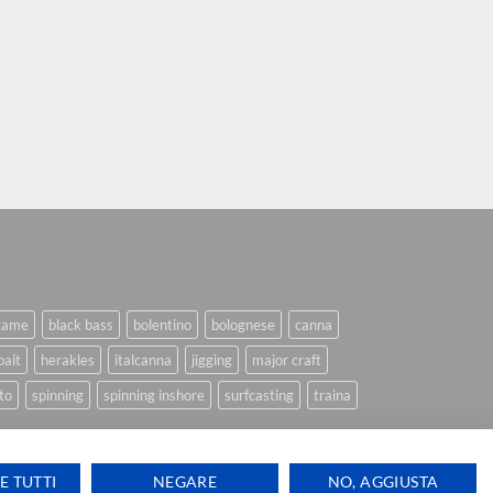
game
black bass
bolentino
bolognese
canna
bait
herakles
italcanna
jigging
major craft
to
spinning
spinning inshore
surfcasting
traina
E TUTTI
NEGARE
NO, AGGIUSTA