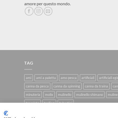
amore per questo mondo.
TAG
ami
ami a paletta
amo pesca
artificiali
artificiali eg
canna da pesca
canna da spinning
canna da traina
can
minuteria
molix
mulinello
mulinello shimano
mulinel
trecciato
trolling
tubertini