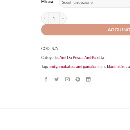
Misura
Gamakatsu Serie 10 GPS quantità
AGGIUNG
COD:
N/A
Categorie:
Ami Da Pesca
,
Ami Paletta
Tag:
ami gamakatsu
,
ami gamakatsu ns black nickel
,
a