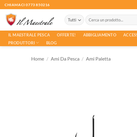
Salta
CHIAMACI 0773 850216
ai
Cerca:
contenuti
ACCES
IL MAESTRALE PESCA
OFFERTE!
ABBIGLIAMENTO
PRODUTTORI
BLOG
Home
/
Ami Da Pesca
/
Ami Paletta