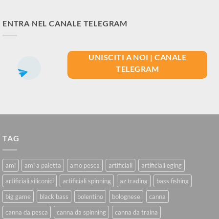
ENTRA NEL CANALE TELEGRAM
UNISCITI A NOI | CANALE
TELEGRAM
TAG
ami
ami a paletta
amo pesca
artificiali
artificiali eging
artificiali siliconici
artificiali spinning
az trading
bass fishing
big game
black bass
bolentino
bolognese
canna
canna da pesca
canna da spinning
canna da traina