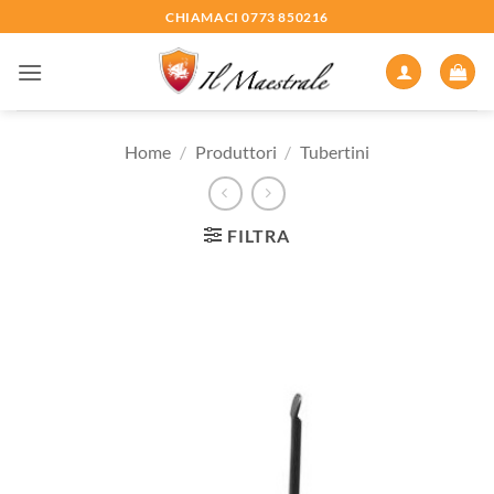
Salta
CHIAMACI 0773 850216
ai
contenuti
Home
/
Produttori
/
Tubertini
FILTRA