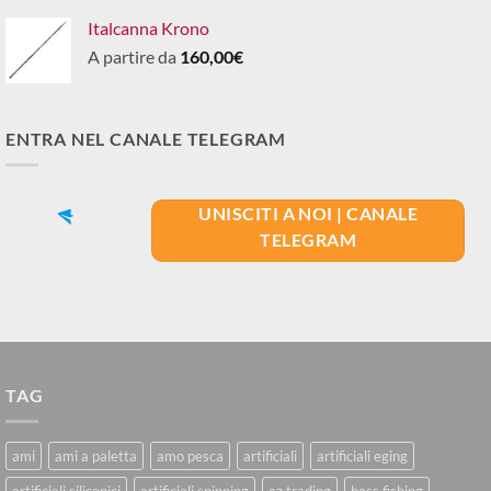
Italcanna Krono
A partire da
160,00
€
ENTRA NEL CANALE TELEGRAM
UNISCITI A NOI | CANALE
TELEGRAM
TAG
ami
ami a paletta
amo pesca
artificiali
artificiali eging