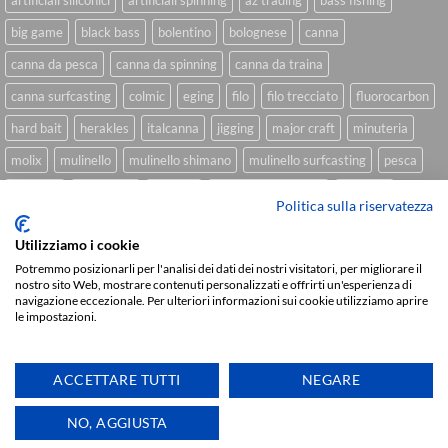
artificiali siliconici
artificiali spinning
az trading
bass fishing
big game
black bass
bolentino
bolognese
canna
canna da pesca
canna da spinning
canna da traina
canna surfcasting
colmic
eging
filo
filo trecciato
fluorocarbon
hard bait
herakles
italcanna
jigging
major craft
minuteria
molix
mulinello
mulinello shimano
mulinello surfcasting
pesca
shimano
slow pitch
softbait
softbait yamamoto
spinning
Politica sulla riservatezza
spinning inshore
surfcasting
traina
trecciato
trolling
tubertini
Utilizziamo i cookie
Potremmo posizionarli per l'analisi dei dati dei nostri visitatori, per migliorare il
nostro sito Web, mostrare contenuti personalizzati e offrirti un'esperienza di
navigazione eccezionale. Per ulteriori informazioni sui cookie utilizziamo aprire
Sviluppato da
We Blink Design
le impostazioni.
Visa
PayPal
Stripe
MasterCard
Cash
On
CHI SIAMO
BLOG
FAQ
CONTATTI
ACCETTARE TUTTI
NEGARE
Delivery
Copyright 2026 ©
IlMaestralePesca.it
Ti aiutiamo
NO, AGGIUSTA