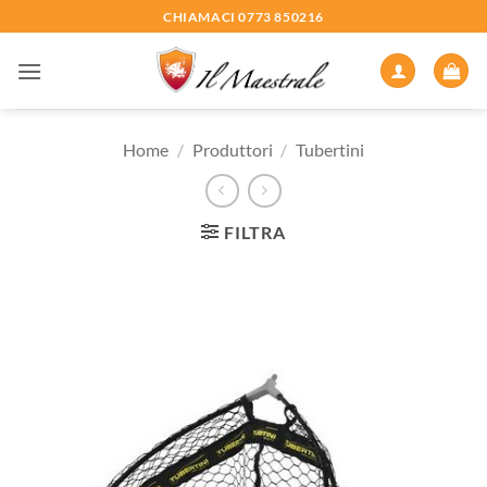
Salta
CHIAMACI 0773 850216
ai
contenuti
Home
/
Produttori
/
Tubertini
FILTRA