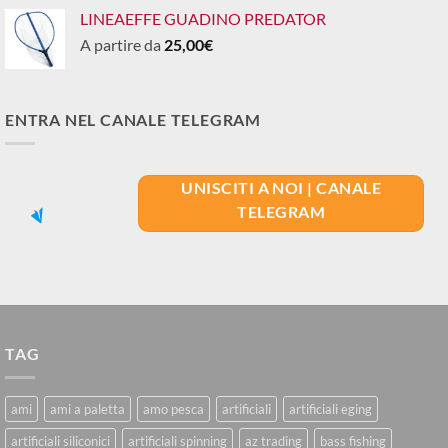
LINEAEFFE GUADINO PREDATOR
A partire da
25,00
€
ENTRA NEL CANALE TELEGRAM
UNISCITI A NOI | CANALE
TELEGRAM
TAG
ami
ami a paletta
amo pesca
artificiali
artificiali eging
artificiali siliconici
artificiali spinning
az trading
bass fishing