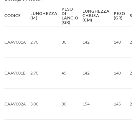
PESO
LUNGHEZZA
LUNGHEZZA
DI
PESO
CODICE
CHIUSA
(M)
LANCIO
(GR)
(CM)
(GR)
CAAV001A
2.70
30
142
140
CAAV001B
2.70
45
142
140
CAAV002A
3.00
30
154
145