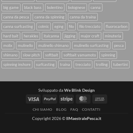
big game
black bass
bolentino
bolognese
canna
canna da pesca
canna da spinning
canna da traina
canna surfcasting
colmic
eging
filo
filo trecciato
fluorocarbon
hard bait
herakles
italcanna
jigging
major craft
minuteria
molix
mulinello
mulinello shimano
mulinello surfcasting
pesca
shimano
slow pitch
softbait
softbait yamamoto
spinning
spinning inshore
surfcasting
traina
trecciato
trolling
tubertini
Sviluppato da
We Blink Design
Visa
PayPal
Stripe
MasterCard
Cash
On
CHI SIAMO
BLOG
FAQ
CONTATTI
Delivery
Copyright 2026 ©
IlMaestralePesca.it