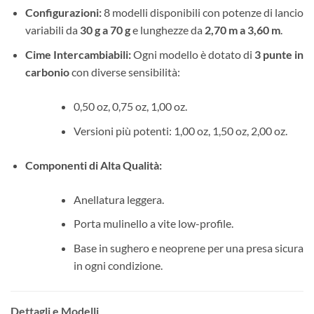
Configurazioni:
8 modelli disponibili con potenze di lancio
variabili da
30 g a 70 g
e lunghezze da
2,70 m a 3,60 m
.
Cime Intercambiabili:
Ogni modello è dotato di
3 punte in
carbonio
con diverse sensibilità:
0,50 oz, 0,75 oz, 1,00 oz.
Versioni più potenti: 1,00 oz, 1,50 oz, 2,00 oz.
Componenti di Alta Qualità:
Anellatura leggera.
Porta mulinello a vite low-profile.
Base in sughero e neoprene per una presa sicura
in ogni condizione.
Dettagli e Modelli