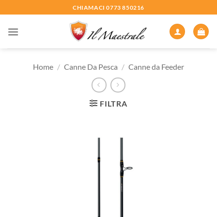
Salta
CHIAMACI 0773 850216
ai
contenuti
Home
/
Canne Da Pesca
/
Canne da Feeder
FILTRA