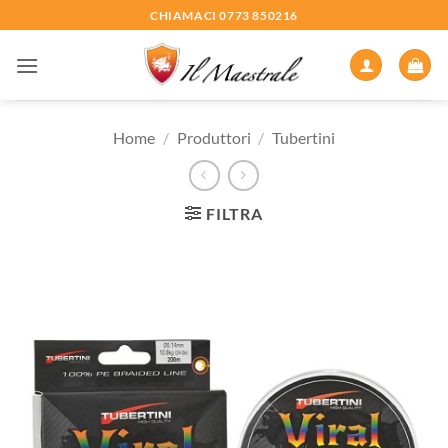
Salta
CHIAMACI 0773 850216
ai
contenuti
Home
/
Produttori
/
Tubertini
FILTRA