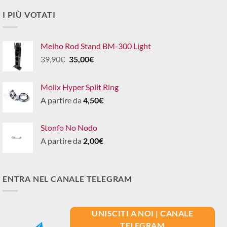
I PIÙ VOTATI
Meiho Rod Stand BM-300 Light
Il
Il
39,90
€
35,00
€
prezzo
prezzo
originale
attuale
Molix Hyper Split Ring
era:
è:
A partire da
4,50
€
39,90€.
35,00€.
Stonfo No Nodo
A partire da
2,00
€
ENTRA NEL CANALE TELEGRAM
UNISCITI A NOI | CANALE
TELEGRAM