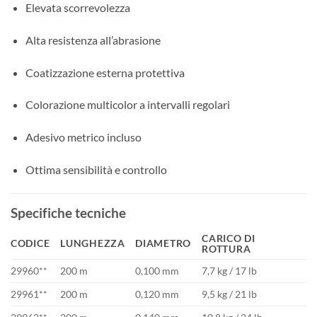
Elevata scorrevolezza
Alta resistenza all’abrasione
Coatizzazione esterna protettiva
Colorazione multicolor a intervalli regolari
Adesivo metrico incluso
Ottima sensibilità e controllo
Specifiche tecniche
CARICO DI
CODICE
LUNGHEZZA
DIAMETRO
ROTTURA
29960**
200 m
0,100 mm
7,7 kg / 17 lb
29961**
200 m
0,120 mm
9,5 kg / 21 lb