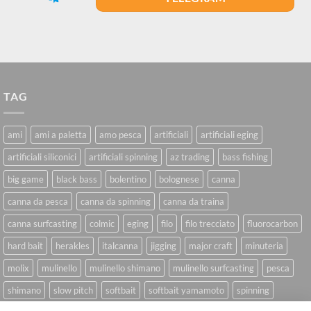
TAG
ami
ami a paletta
amo pesca
artificiali
artificiali eging
artificiali siliconici
artificiali spinning
az trading
bass fishing
big game
black bass
bolentino
bolognese
canna
canna da pesca
canna da spinning
canna da traina
canna surfcasting
colmic
eging
filo
filo trecciato
fluorocarbon
hard bait
herakles
italcanna
jigging
major craft
minuteria
molix
mulinello
mulinello shimano
mulinello surfcasting
pesca
shimano
slow pitch
softbait
softbait yamamoto
spinning