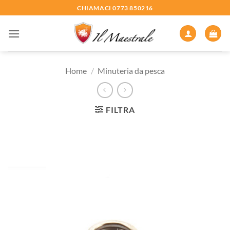
Salta
CHIAMACI 0773 850216
ai
contenuti
Home
/
Minuteria da pesca
FILTRA