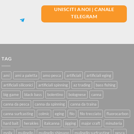
UNISCITI A NOI | CANALE
TELEGRAM
TAG
ami
ami a paletta
amo pesca
artificiali
artificiali eging
artificiali siliconici
artificiali spinning
az trading
bass fishing
big game
black bass
bolentino
bolognese
canna
canna da pesca
canna da spinning
canna da traina
canna surfcasting
colmic
eging
filo
filo trecciato
fluorocarbon
hard bait
herakles
italcanna
jigging
major craft
minuteria
molix
mulinello
mulinello shimano
mulinello surfcasting
pesca