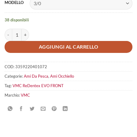
MODELLO
38 disponibili
VMC Redentex Evo Front quantità
AGGIUNGI AL CARRELLO
COD:
3359220401072
Categorie:
Ami Da Pesca
,
Ami Occhiello
Tag:
VMC ReDentex EVO FRONT
Marchio:
VMC