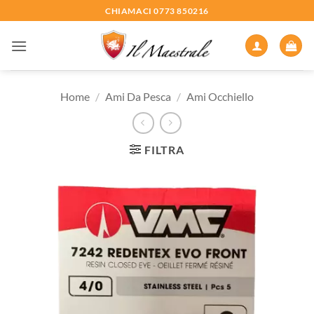
Salta
CHIAMACI 0773 850216
ai
contenuti
Home
/
Ami Da Pesca
/
Ami Occhiello
FILTRA