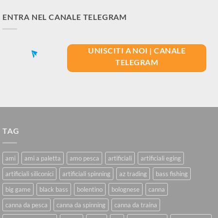
ENTRA NEL CANALE TELEGRAM
UNISCITI A NOI | CANALE
TELEGRAM
TAG
ami
ami a paletta
amo pesca
artificiali
artificiali eging
artificiali siliconici
artificiali spinning
az trading
bass fishing
big game
black bass
bolentino
bolognese
canna
canna da pesca
canna da spinning
canna da traina