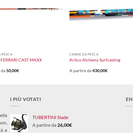
+
 PESCA
CANNE DA PESCA
 FERRARI CAST MAXX
Artico Alchemy Surfcasting
e da
50,00
€
A partire da
430,00
€
I PIÙ VOTATI
EN
ella
TUBERTINI Slade
non,
A partire da
26,00
€
tà e