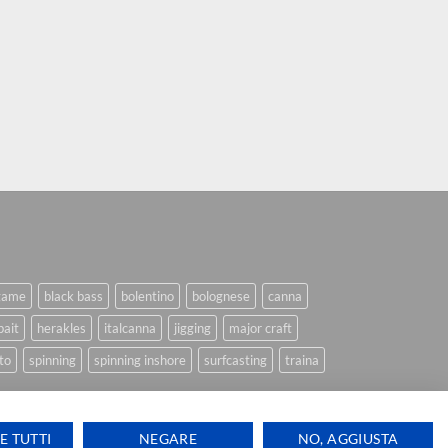
game
black bass
bolentino
bolognese
canna
bait
herakles
italcanna
jigging
major craft
to
spinning
spinning inshore
surfcasting
traina
E TUTTI
NEGARE
NO, AGGIUSTA