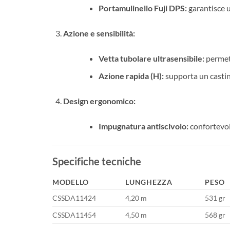
Portamulinello Fuji DPS:
garantisce un
Azione e sensibilità:
Vetta tubolare ultrasensibile:
permett
Azione rapida (H):
supporta un castin
Design ergonomico:
Impugnatura antiscivolo:
confortevol
Specifiche tecniche
MODELLO
LUNGHEZZA
PESO
CSSDA11424
4,20 m
531 gr
CSSDA11454
4,50 m
568 gr