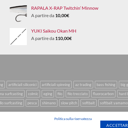
RAPALA X-RAP Twitchin’ Minnow
A partire da
10,00
€
YUKI Saikou Okan MH
A partire da
110,00
€
ing
artificiali siliconici
artificiali spinning
az trading
bass fishing
big 
na surfcasting
colmic
eging
filo
filo trecciato
fluorocarbon
hard 
lo surfcasting
pesca
shimano
slow pitch
softbait
softbait yamamo
Politica sulla riservatezza
ACCETTAR