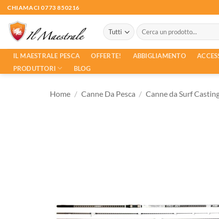
Salta
CHIAMACI 0773 850216
ai
Cerca:
contenuti
ACCES
IL MAESTRALE PESCA
OFFERTE!
ABBIGLIAMENTO
PRODUTTORI
BLOG
Home
/
Canne Da Pesca
/
Canne da Surf Castin