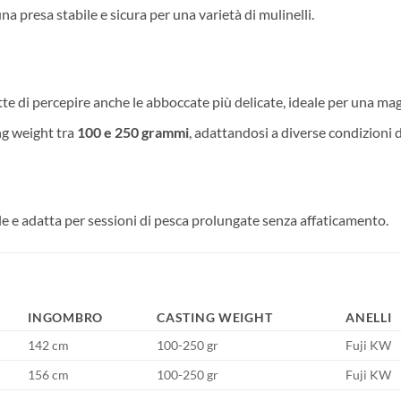
a presa stabile e sicura per una varietà di mulinelli.
e di percepire anche le abboccate più delicate, ideale per una mag
g weight tra
100 e 250 grammi
, adattandosi a diverse condizioni di
e e adatta per sessioni di pesca prolungate senza affaticamento.
INGOMBRO
CASTING WEIGHT
ANELLI
142 cm
100-250 gr
Fuji KW
156 cm
100-250 gr
Fuji KW