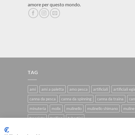
amore per questo mondo.
TAG
ami
ami a paletta
amo pesca
artificiali
artificiali eg
canna da pesca
canna da spinning
canna da traina
can
minuteria
molix
mulinello
mulinello shimano
mulinel
trecciato
trolling
tubertini