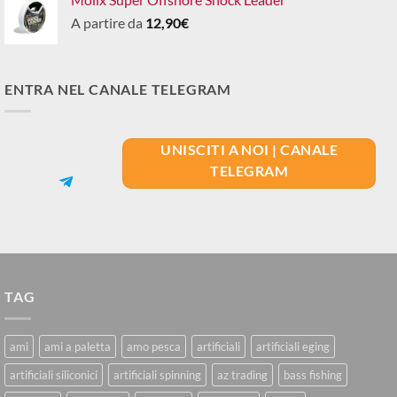
era:
è:
A partire da
12,90
€
29,90€.
25,00€.
ENTRA NEL CANALE TELEGRAM
UNISCITI A NOI | CANALE
TELEGRAM
TAG
ami
ami a paletta
amo pesca
artificiali
artificiali eging
artificiali siliconici
artificiali spinning
az trading
bass fishing