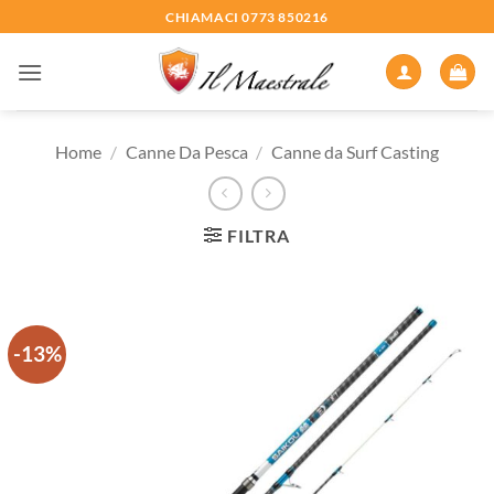
Salta
CHIAMACI 0773 850216
ai
contenuti
Home
/
Canne Da Pesca
/
Canne da Surf Casting
FILTRA
-13%