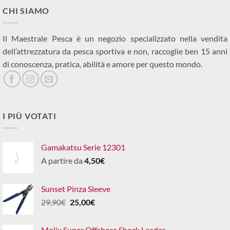
CHI SIAMO
Il Maestrale Pesca è un negozio specializzato nella vendita
dell’attrezzatura da pesca sportiva e non, raccoglie ben 15 anni
di conoscenza, pratica, abilità e amore per questo mondo.
I PIÙ VOTATI
Gamakatsu Serie 12301
A partire da
4,50
€
Sunset Pinza Sleeve
Il
Il
29,90
€
25,00
€
prezzo
prezzo
originale
attuale
Molix Super Offshore Shock Leader