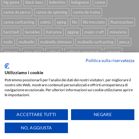
big game
black bass
bolentino
bolognese
canna
canna da pesca
canna da spinning
canna da traina
canna surfcasting
colmic
eging
filo
filo trecciato
fluorocarbon
hard bait
herakles
italcanna
jigging
major craft
minuteria
molix
mulinello
mulinello shimano
mulinello surfcasting
pesca
shimano
slow pitch
softbait
softbait yamamoto
spinning
Politica sulla riservatezza
spinning inshore
surfcasting
traina
trecciato
trolling
tubertini
Utilizziamo i cookie
Potremmo posizionarli per l'analisi dei dati dei nostri visitatori, per migliorare il
nostro sito Web, mostrare contenuti personalizzati e offrirti un'esperienza di
Sviluppato da
We Blink Design
navigazione eccezionale. Per ulteriori informazioni sui cookie utilizziamo aprire
le impostazioni.
Visa
PayPal
Stripe
MasterCard
Cash
On
CHI SIAMO
BLOG
FAQ
CONTATTI
Delivery
ACCETTARE TUTTI
NEGARE
Copyright 2026 ©
IlMaestralePesca.it
Ti aiutiamo
NO, AGGIUSTA