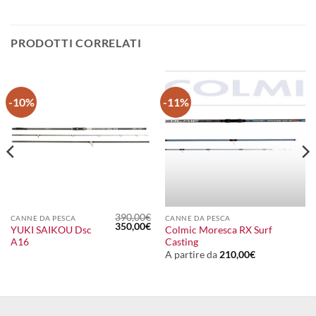
PRODOTTI CORRELATI
-10%
-11%
390,00
€
CANNE DA PESCA
CANNE DA PESCA
Il
Il
350,00
€
YUKI SAIKOU Dsc
Colmic Moresca RX Surf
prezzo
prezzo
A16
Casting
originale
attuale
era:
è:
A partire da
210,00
€
390,00€.
350,00€.