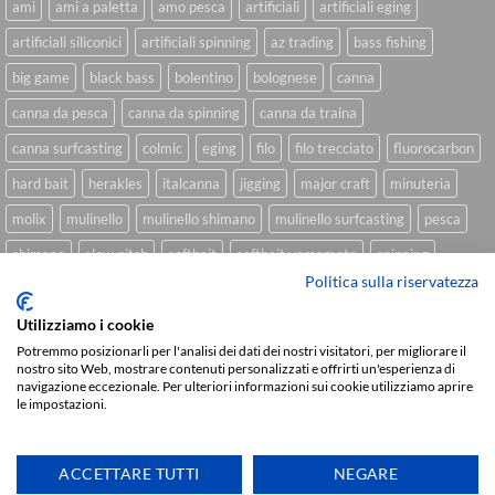
ami
ami a paletta
amo pesca
artificiali
artificiali eging
artificiali siliconici
artificiali spinning
az trading
bass fishing
big game
black bass
bolentino
bolognese
canna
canna da pesca
canna da spinning
canna da traina
canna surfcasting
colmic
eging
filo
filo trecciato
fluorocarbon
hard bait
herakles
italcanna
jigging
major craft
minuteria
molix
mulinello
mulinello shimano
mulinello surfcasting
pesca
shimano
slow pitch
softbait
softbait yamamoto
spinning
Politica sulla riservatezza
spinning inshore
surfcasting
traina
trecciato
trolling
tubertini
Utilizziamo i cookie
Potremmo posizionarli per l'analisi dei dati dei nostri visitatori, per migliorare il
nostro sito Web, mostrare contenuti personalizzati e offrirti un'esperienza di
Sviluppato da
We Blink Design
navigazione eccezionale. Per ulteriori informazioni sui cookie utilizziamo aprire
le impostazioni.
Visa
PayPal
Stripe
MasterCard
Cash
On
CHI SIAMO
BLOG
FAQ
CONTATTI
Delivery
ACCETTARE TUTTI
NEGARE
Copyright 2026 ©
IlMaestralePesca.it