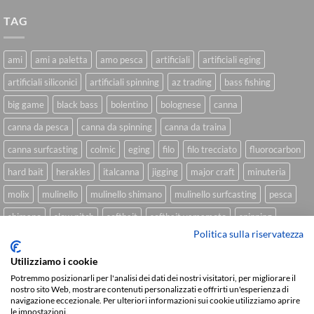
TAG
ami
ami a paletta
amo pesca
artificiali
artificiali eging
artificiali siliconici
artificiali spinning
az trading
bass fishing
big game
black bass
bolentino
bolognese
canna
canna da pesca
canna da spinning
canna da traina
canna surfcasting
colmic
eging
filo
filo trecciato
fluorocarbon
hard bait
herakles
italcanna
jigging
major craft
minuteria
molix
mulinello
mulinello shimano
mulinello surfcasting
pesca
shimano
slow pitch
softbait
softbait yamamoto
spinning
Politica sulla riservatezza
spinning inshore
surfcasting
traina
trecciato
trolling
tubertini
Utilizziamo i cookie
Potremmo posizionarli per l'analisi dei dati dei nostri visitatori, per migliorare il
nostro sito Web, mostrare contenuti personalizzati e offrirti un'esperienza di
Sviluppato da
We Blink Design
navigazione eccezionale. Per ulteriori informazioni sui cookie utilizziamo aprire
le impostazioni.