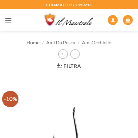
Salta
CHIAMACI 0773 850216
ai
contenuti
Home
/
Ami Da Pesca
/
Ami Occhiello
FILTRA
-10%