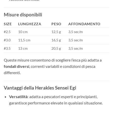
Misure disponibili
SIZE
LUNGHEZZA
PESO
AFFONDAMENTO
#2.5
10 cm
12,5 g
3,5 sec/m
#3.0
11,5 cm
16,5 g
3,5 sec/m
#3.5
13 cm
20,5 g
3,5 sec/m
Queste misure consentono di scegliere l’esca più adatta a
fondali diversi
, correnti variabili e condizioni di pesca
differenti.
Vantaggi della Herakles Sensei Egi
Versatilità
: adatta a pescatori esperti e principianti,
garantisce performance elevate in qualsiasi situazione.