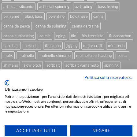
artificiali siliconici
artificiali spinning
az trading
bass fishing
big game
black bass
bolentino
bolognese
canna
canna da pesca
canna da spinning
canna da traina
canna surfcasting
colmic
eging
filo
filo trecciato
fluorocarbon
hard bait
herakles
italcanna
jigging
major craft
minuteria
molix
mulinello
mulinello shimano
mulinello surfcasting
pesca
shimano
slow pitch
softbait
softbait yamamoto
spinning
spinning inshore
surfcasting
traina
trecciato
trolling
tubertini
Politica sulla riservatezza
Utilizziamo i cookie
Potremmo posizionarli per l'analisi dei dati dei nostri visitatori, per migliorare il
Sviluppato da
We Blink Design
nostro sito Web, mostrare contenuti personalizzati e offrirti un'esperienza di
navigazione eccezionale. Per ulteriori informazioni sui cookie utilizziamo aprire
Visa
PayPal
Stripe
MasterCard
Cash
le impostazioni.
On
CHI SIAMO
BLOG
FAQ
CONTATTI
Delivery
Copyright 2026 ©
IlMaestralePesca.it
ACCETTARE TUTTI
NEGARE