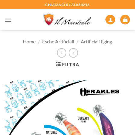
Salta
CHIAMACI 0773 850216
ai
contenuti
Home
/
Esche Artificiali
/
Artificiali Eging
FILTRA