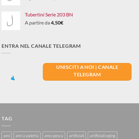
Tubertini Serie 203 BN
A partire da
4,50
€
ENTRA NEL CANALE TELEGRAM
UNISCITI A NOI | CANALE
TELEGRAM
TAG
ami
ami a paletta
amo pesca
artificiali
artificiali eging