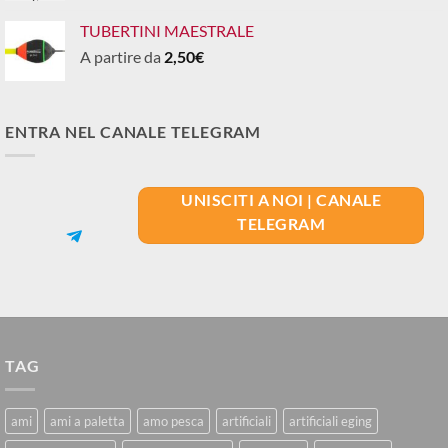
TUBERTINI MAESTRALE
A partire da
2,50
€
ENTRA NEL CANALE TELEGRAM
UNISCITI A NOI | CANALE
TELEGRAM
TAG
ami
ami a paletta
amo pesca
artificiali
artificiali eging