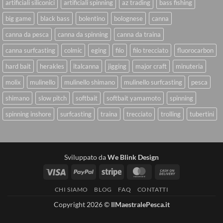
artificiali siliconici
artificiali spinning
az trading
bass fishing
big game
black bass
bolentino
bolognese
canna
canna da pesca
canna da spinning
canna da traina
canna surfcasting
colmic
eging
filo
filo trecciato
fluorocarbon
hard bait
herakles
italcanna
jigging
major craft
minuteria
molix
mulinello
mulinello shimano
mulinello surfcasting
pesca
shimano
slow pitch
softbait
softbait yamamoto
spinning
spinning inshore
surfcasting
traina
trecciato
trolling
tubertini
Sviluppato da
We Blink Design
Visa
PayPal
Stripe
MasterCard
Cash
On
CHI SIAMO
BLOG
FAQ
CONTATTI
Delivery
Copyright 2026 ©
IlMaestralePesca.it