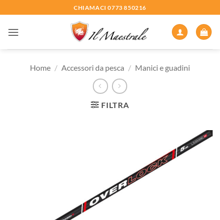
Salta
CHIAMACI 0773 850216
ai
contenuti
Home
/
Accessori da pesca
/
Manici e guadini
FILTRA