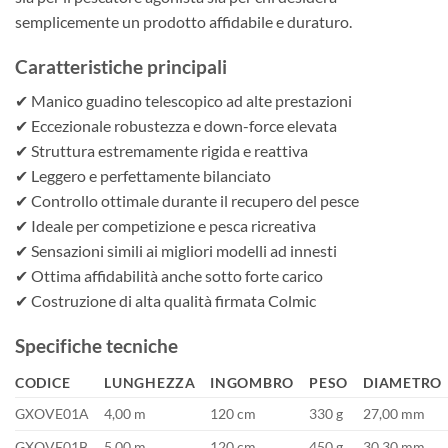
semplicemente un prodotto affidabile e duraturo.
Caratteristiche principali
✔ Manico guadino telescopico ad alte prestazioni
✔ Eccezionale robustezza e down-force elevata
✔ Struttura estremamente rigida e reattiva
✔ Leggero e perfettamente bilanciato
✔ Controllo ottimale durante il recupero del pesce
✔ Ideale per competizione e pesca ricreativa
✔ Sensazioni simili ai migliori modelli ad innesti
✔ Ottima affidabilità anche sotto forte carico
✔ Costruzione di alta qualità firmata Colmic
Specifiche tecniche
CODICE
LUNGHEZZA
INGOMBRO
PESO
DIAMETRO
GXOVE01A
4,00 m
120 cm
330 g
27,00 mm
GXOVE01B
5,00 m
120 cm
450 g
30,30 mm