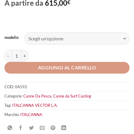
A partire da
615,00
€
modello
ITALCANNA Vector L.A. quantità
AGGIUNGI AL CARRELLO
COD:
0A592
Categorie:
Canne Da Pesca
,
Canne da Surf Casting
Tag:
ITALCANNA VECTOR L.A.
Marchio:
ITALCANNA