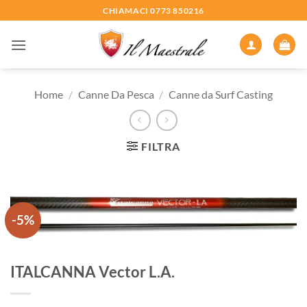
Salta
CHIAMACI 0773 850216
ai
contenuti
Home
/
Canne Da Pesca
/
Canne da Surf Casting
FILTRA
-5%
ITALCANNA Vector L.A.