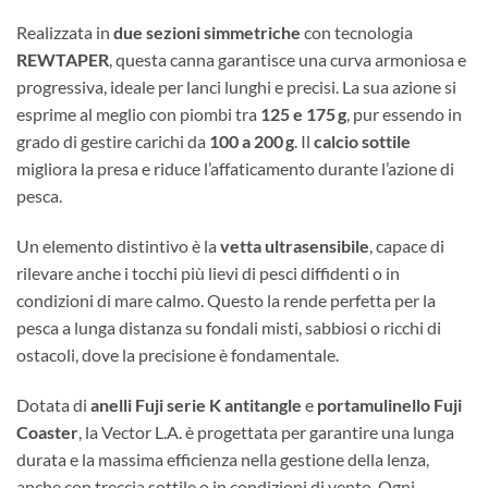
Realizzata in
due sezioni simmetriche
con tecnologia
REWTAPER
, questa canna garantisce una curva armoniosa e
progressiva, ideale per lanci lunghi e precisi. La sua azione si
esprime al meglio con piombi tra
125 e 175 g
, pur essendo in
grado di gestire carichi da
100 a 200 g
. Il
calcio sottile
migliora la presa e riduce l’affaticamento durante l’azione di
pesca.
Un elemento distintivo è la
vetta ultrasensibile
, capace di
rilevare anche i tocchi più lievi di pesci diffidenti o in
condizioni di mare calmo. Questo la rende perfetta per la
pesca a lunga distanza su fondali misti, sabbiosi o ricchi di
ostacoli, dove la precisione è fondamentale.
Dotata di
anelli Fuji serie K antitangle
e
portamulinello Fuji
Coaster
, la Vector L.A. è progettata per garantire una lunga
durata e la massima efficienza nella gestione della lenza,
anche con treccia sottile o in condizioni di vento. Ogni