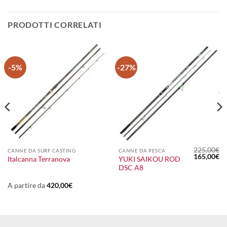
PRODOTTI CORRELATI
-5%
-27%
225,00
€
CANNE DA SURF CASTING
CANNE DA PESCA
Il
Il
165,00
€
YUKI SAIKOU ROD
Italcanna Terranova
prezzo
pr
DSC A8
originale
at
era:
è:
225,00€.
16
A partire da
420,00
€