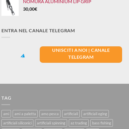
NOMURA ALUMINIUM LIP GRIP
30,00
€
ENTRA NEL CANALE TELEGRAM
UNISCITI A NOI | CANALE
TELEGRAM
TAG
ami
ami a paletta
amo pesca
artificiali
artificiali eging
artificiali siliconici
artificiali spinning
az trading
bass fishing