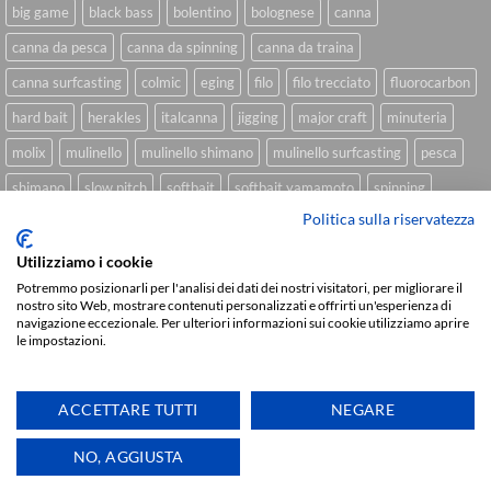
big game
black bass
bolentino
bolognese
canna
canna da pesca
canna da spinning
canna da traina
canna surfcasting
colmic
eging
filo
filo trecciato
fluorocarbon
hard bait
herakles
italcanna
jigging
major craft
minuteria
molix
mulinello
mulinello shimano
mulinello surfcasting
pesca
shimano
slow pitch
softbait
softbait yamamoto
spinning
Politica sulla riservatezza
spinning inshore
surfcasting
traina
trecciato
trolling
tubertini
Utilizziamo i cookie
Potremmo posizionarli per l'analisi dei dati dei nostri visitatori, per migliorare il
nostro sito Web, mostrare contenuti personalizzati e offrirti un'esperienza di
Sviluppato da
We Blink Design
navigazione eccezionale. Per ulteriori informazioni sui cookie utilizziamo aprire
le impostazioni.
Visa
PayPal
Stripe
MasterCard
Cash
On
CHI SIAMO
BLOG
FAQ
CONTATTI
Delivery
ACCETTARE TUTTI
NEGARE
Copyright 2026 ©
IlMaestralePesca.it
Ti aiutiamo
NO, AGGIUSTA