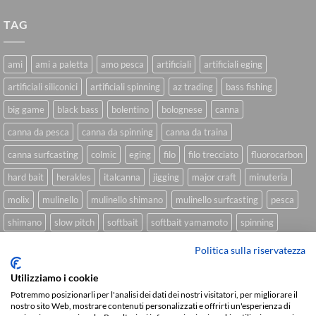
TAG
ami
ami a paletta
amo pesca
artificiali
artificiali eging
artificiali siliconici
artificiali spinning
az trading
bass fishing
big game
black bass
bolentino
bolognese
canna
canna da pesca
canna da spinning
canna da traina
canna surfcasting
colmic
eging
filo
filo trecciato
fluorocarbon
hard bait
herakles
italcanna
jigging
major craft
minuteria
molix
mulinello
mulinello shimano
mulinello surfcasting
pesca
shimano
slow pitch
softbait
softbait yamamoto
spinning
spinning inshore
surfcasting
traina
trecciato
trolling
tubertini
Politica sulla riservatezza
Utilizziamo i cookie
Potremmo posizionarli per l'analisi dei dati dei nostri visitatori, per migliorare il
Sviluppato da
We Blink Design
nostro sito Web, mostrare contenuti personalizzati e offrirti un'esperienza di