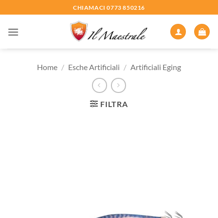
Salta
CHIAMACI 0773 850216
ai
contenuti
Home
/
Esche Artificiali
/
Artificiali Eging
FILTRA