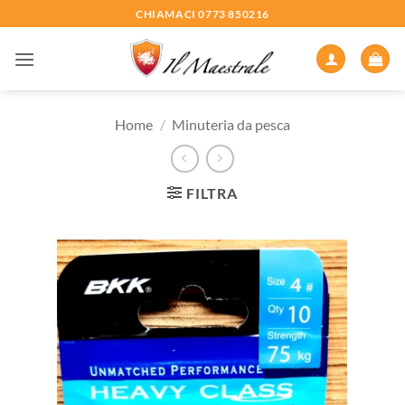
Salta
CHIAMACI 0773 850216
ai
contenuti
Home
/
Minuteria da pesca
FILTRA