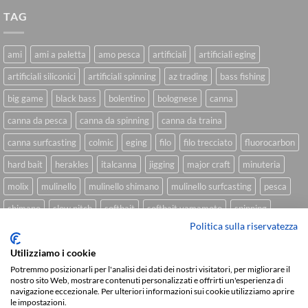
TAG
ami
ami a paletta
amo pesca
artificiali
artificiali eging
artificiali siliconici
artificiali spinning
az trading
bass fishing
big game
black bass
bolentino
bolognese
canna
canna da pesca
canna da spinning
canna da traina
canna surfcasting
colmic
eging
filo
filo trecciato
fluorocarbon
hard bait
herakles
italcanna
jigging
major craft
minuteria
molix
mulinello
mulinello shimano
mulinello surfcasting
pesca
shimano
slow pitch
softbait
softbait yamamoto
spinning
Politica sulla riservatezza
spinning inshore
surfcasting
traina
trecciato
trolling
tubertini
Utilizziamo i cookie
Potremmo posizionarli per l'analisi dei dati dei nostri visitatori, per migliorare il
nostro sito Web, mostrare contenuti personalizzati e offrirti un'esperienza di
Sviluppato da
We Blink Design
navigazione eccezionale. Per ulteriori informazioni sui cookie utilizziamo aprire
le impostazioni.