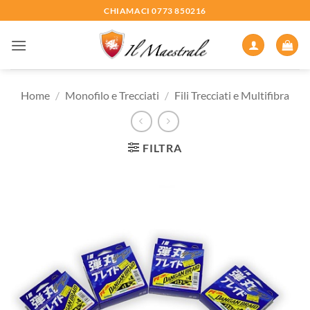
Salta
CHIAMACI 0773 850216
ai
contenuti
Home
/
Monofilo e Trecciati
/
Fili Trecciati e Multifibra
FILTRA