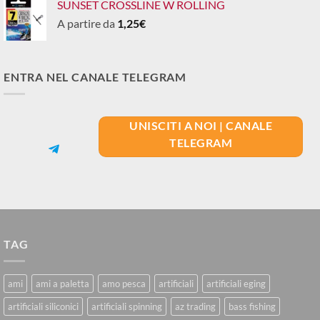
SUNSET CROSSLINE W ROLLING
A partire da
1,25
€
ENTRA NEL CANALE TELEGRAM
UNISCITI A NOI | CANALE
TELEGRAM
TAG
ami
ami a paletta
amo pesca
artificiali
artificiali eging
artificiali siliconici
artificiali spinning
az trading
bass fishing