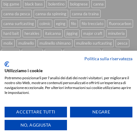
big game
black bass
bolentino
bolognese
canna
canna da pesca
canna da spinning
canna da traina
canna surfcasting
colmic
eging
filo
filo trecciato
fluorocarbon
hard bait
herakles
italcanna
jigging
major craft
minuteria
molix
mulinello
mulinello shimano
mulinello surfcasting
pesca
shimano
slow pitch
softbait
softbait yamamoto
spinning
Politica sulla riservatezza
spinning inshore
surfcasting
traina
trecciato
trolling
tubertini
Utilizziamo i cookie
Potremmo posizionarli per l'analisi dei dati dei nostri visitatori, per migliorare il
nostro sito Web, mostrare contenuti personalizzati e offrirti un'esperienza di
navigazione eccezionale. Per ulteriori informazioni sui cookie utilizziamo aprire
Sviluppato da
We Blink Design
le impostazioni.
Visa
PayPal
Stripe
MasterCard
Cash
On
CHI SIAMO
BLOG
FAQ
CONTATTI
Delivery
ACCETTARE TUTTI
NEGARE
Copyright 2026 ©
IlMaestralePesca.it
Ti aiutiamo
NO, AGGIUSTA