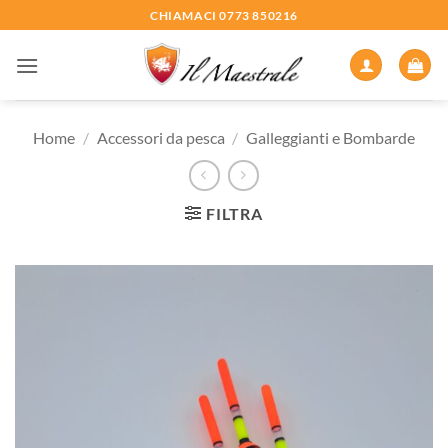
Salta
CHIAMACI 0773 850216
ai
contenuti
Home
/
Accessori da pesca
/
Galleggianti e Bombarde
FILTRA