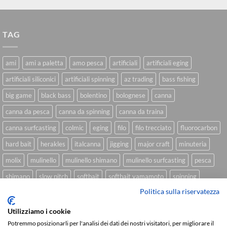
TAG
ami
ami a paletta
amo pesca
artificiali
artificiali eging
artificiali siliconici
artificiali spinning
az trading
bass fishing
big game
black bass
bolentino
bolognese
canna
canna da pesca
canna da spinning
canna da traina
canna surfcasting
colmic
eging
filo
filo trecciato
fluorocarbon
hard bait
herakles
italcanna
jigging
major craft
minuteria
molix
mulinello
mulinello shimano
mulinello surfcasting
pesca
shimano
slow pitch
softbait
softbait yamamoto
spinning
Politica sulla riservatezza
spinning inshore
surfcasting
traina
trecciato
trolling
tubertini
Utilizziamo i cookie
Potremmo posizionarli per l'analisi dei dati dei nostri visitatori, per migliorare il