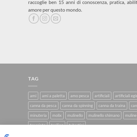
raccoglie ben 15 anni di conoscenza, pratica, abili
amore per questo mondo.
TAG
ami
ami a paletta
amo pesca
artificiali
artificiali eg
canna da pesca
canna da spinning
canna da traina
can
minuteria
molix
mulinello
mulinello shimano
mulinel
trecciato
trolling
tubertini