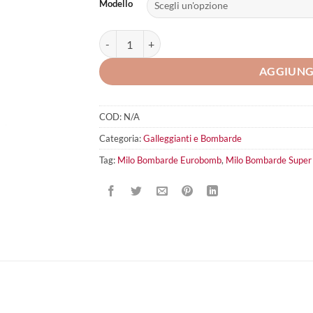
Modello
Milo Bombarde Super Affondante quantità
AGGIUNG
COD:
N/A
Categoria:
Galleggianti e Bombarde
Tag:
Milo Bombarde Eurobomb
,
Milo Bombarde Super