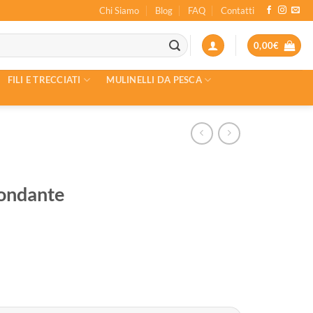
Chi Siamo
Blog
FAQ
Contatti
0,00
€
FILI E TRECCIATI
MULINELLI DA PESCA
ondante