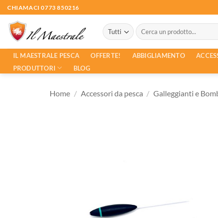
Salta
CHIAMACI 0773 850216
ai
Cerca:
contenuti
ACCES
IL MAESTRALE PESCA
OFFERTE!
ABBIGLIAMENTO
PRODUTTORI
BLOG
Home
/
Accessori da pesca
/
Galleggianti e Bom