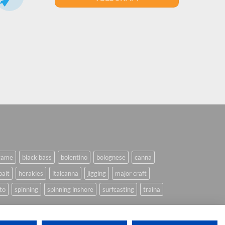
game
black bass
bolentino
bolognese
canna
bait
herakles
italcanna
jigging
major craft
to
spinning
spinning inshore
surfcasting
traina