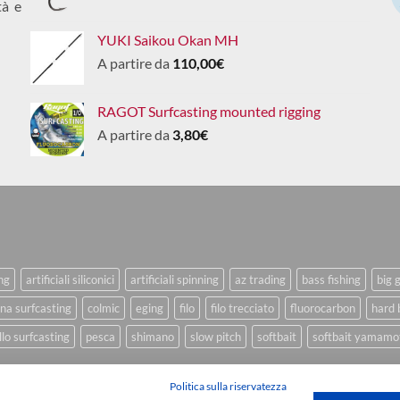
tà e
YUKI Saikou Okan MH
A partire da
110,00
€
RAGOT Surfcasting mounted rigging
A partire da
3,80
€
ing
artificiali siliconici
artificiali spinning
az trading
bass fishing
big 
na surfcasting
colmic
eging
filo
filo trecciato
fluorocarbon
hard 
lo surfcasting
pesca
shimano
slow pitch
softbait
softbait yamamo
Politica sulla riservatezza