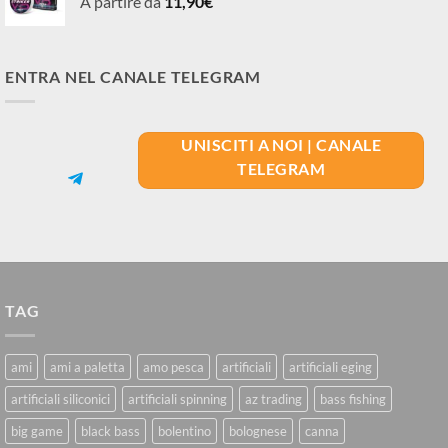
A partire da
11,90
€
ENTRA NEL CANALE TELEGRAM
UNISCITI A NOI | CANALE
TELEGRAM
TAG
ami
ami a paletta
amo pesca
artificiali
artificiali eging
artificiali siliconici
artificiali spinning
az trading
bass fishing
big game
black bass
bolentino
bolognese
canna