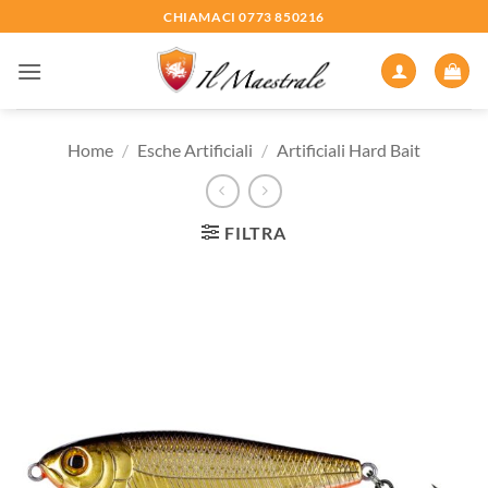
Salta
CHIAMACI 0773 850216
ai
contenuti
Home
/
Esche Artificiali
/
Artificiali Hard Bait
FILTRA