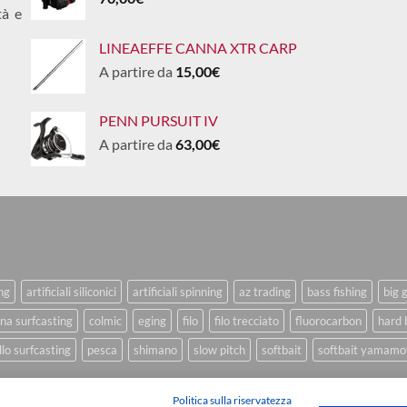
tà e
LINEAEFFE CANNA XTR CARP
A partire da
15,00
€
PENN PURSUIT IV
A partire da
63,00
€
ing
artificiali siliconici
artificiali spinning
az trading
bass fishing
big 
na surfcasting
colmic
eging
filo
filo trecciato
fluorocarbon
hard 
lo surfcasting
pesca
shimano
slow pitch
softbait
softbait yamamo
Politica sulla riservatezza