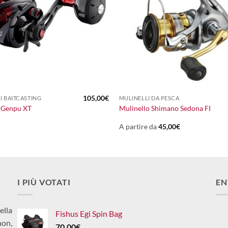
+
105,00
€
I BAITCASTING
MULINELLI DA PESCA
 Genpu XT
Mulinello Shimano Sedona FI
A partire da
45,00
€
I PIÙ VOTATI
EN
ella
Fishus Egi Spin Bag
non,
70,00
€