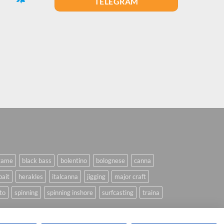
TELEGRAM
game
black bass
bolentino
bolognese
canna
bait
herakles
italcanna
jigging
major craft
to
spinning
spinning inshore
surfcasting
traina