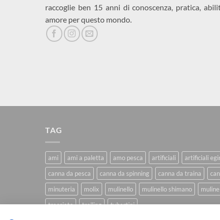
raccoglie ben 15 anni di conoscenza, pratica, abili
amore per questo mondo.
TAG
ami
ami a paletta
amo pesca
artificiali
artificiali eg
canna da pesca
canna da spinning
canna da traina
can
minuteria
molix
mulinello
mulinello shimano
mulinel
trecciato
trolling
tubertini