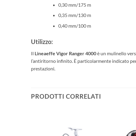
0,30 mm/175 m
0,35 mm/130 m
0,40 mm/100 m
Utilizzo:
Il
Lineaeffe Vigor Ranger 4000
è un mulinello versa
l’antiritorno infinito. È particolarmente indicato p
prestazioni.
PRODOTTI CORRELATI