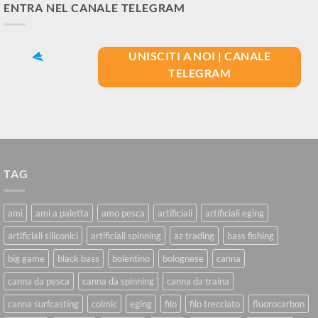
ENTRA NEL CANALE TELEGRAM
UNISCITI A NOI | CANALE
TELEGRAM
TAG
ami
ami a paletta
amo pesca
artificiali
artificiali eging
artificiali siliconici
artificiali spinning
az trading
bass fishing
big game
black bass
bolentino
bolognese
canna
canna da pesca
canna da spinning
canna da traina
canna surfcasting
colmic
eging
filo
filo trecciato
fluorocarbon