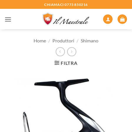
Salta
CHIAMACI 0773 850216
ai
contenuti
Home
/
Produttori
/
Shimano
FILTRA