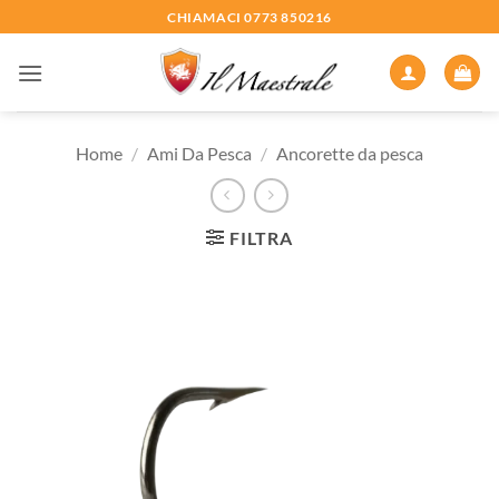
Salta
CHIAMACI 0773 850216
ai
contenuti
Home
/
Ami Da Pesca
/
Ancorette da pesca
FILTRA