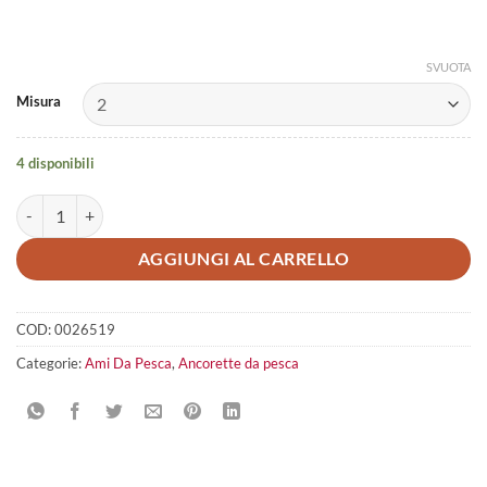
SVUOTA
Misura
4 disponibili
Mustad Ancorette 10 pcs 35647-BLN quantità
AGGIUNGI AL CARRELLO
COD:
0026519
Categorie:
Ami Da Pesca
,
Ancorette da pesca