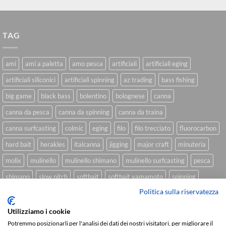
TAG
ami
ami a paletta
amo pesca
artificiali
artificiali eging
artificiali siliconici
artificiali spinning
az trading
bass fishing
big game
black bass
bolentino
bolognese
canna
canna da pesca
canna da spinning
canna da traina
canna surfcasting
colmic
eging
filo
filo trecciato
fluorocarbon
hard bait
herakles
italcanna
jigging
major craft
minuteria
molix
mulinello
mulinello shimano
mulinello surfcasting
pesca
shimano
slow pitch
softbait
softbait yamamoto
spinning
Politica sulla riservatezza
spinning inshore
surfcasting
traina
trecciato
trolling
tubertini
Utilizziamo i cookie
Potremmo posizionarli per l'analisi dei dati dei nostri visitatori, per migliorare il