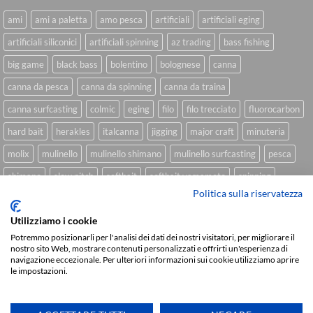
ami
ami a paletta
amo pesca
artificiali
artificiali eging
artificiali siliconici
artificiali spinning
az trading
bass fishing
big game
black bass
bolentino
bolognese
canna
canna da pesca
canna da spinning
canna da traina
canna surfcasting
colmic
eging
filo
filo trecciato
fluorocarbon
hard bait
herakles
italcanna
jigging
major craft
minuteria
molix
mulinello
mulinello shimano
mulinello surfcasting
pesca
shimano
slow pitch
softbait
softbait yamamoto
spinning
Politica sulla riservatezza
spinning inshore
surfcasting
traina
trecciato
trolling
tubertini
Utilizziamo i cookie
Potremmo posizionarli per l'analisi dei dati dei nostri visitatori, per migliorare il
nostro sito Web, mostrare contenuti personalizzati e offrirti un'esperienza di
Sviluppato da
We Blink Design
navigazione eccezionale. Per ulteriori informazioni sui cookie utilizziamo aprire
le impostazioni.
Visa
PayPal
Stripe
MasterCard
Cash
On
CHI SIAMO
BLOG
FAQ
CONTATTI
Delivery