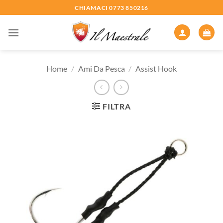
Salta
CHIAMACI 0773 850216
ai
contenuti
Home
/
Ami Da Pesca
/
Assist Hook
FILTRA