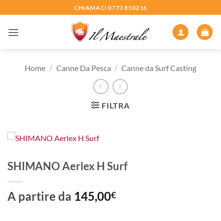
Salta
CHIAMACI 0773 850216
ai
contenuti
Home
/
Canne Da Pesca
/
Canne da Surf Casting
FILTRA
SHIMANO Aerlex H Surf
A partire da
145,00
€