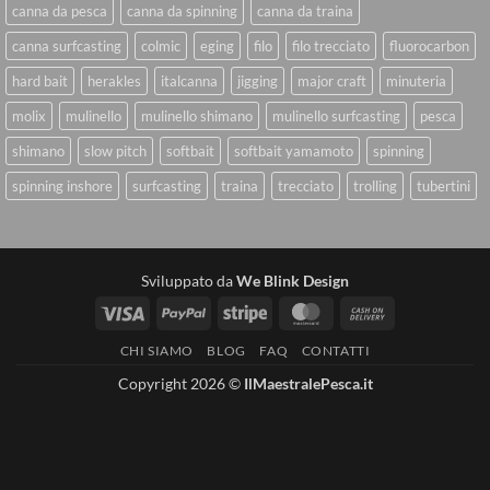
canna da pesca
canna da spinning
canna da traina
canna surfcasting
colmic
eging
filo
filo trecciato
fluorocarbon
hard bait
herakles
italcanna
jigging
major craft
minuteria
molix
mulinello
mulinello shimano
mulinello surfcasting
pesca
shimano
slow pitch
softbait
softbait yamamoto
spinning
spinning inshore
surfcasting
traina
trecciato
trolling
tubertini
Sviluppato da
We Blink Design
Visa
PayPal
Stripe
MasterCard
Cash
On
CHI SIAMO
BLOG
FAQ
CONTATTI
Delivery
Copyright 2026 ©
IlMaestralePesca.it