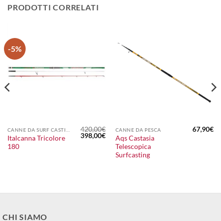
PRODOTTI CORRELATI
-5%
420,00
€
67,90
€
CANNE DA SURF CASTING
CANNE DA PESCA
Il
Il
398,00
€
Italcanna Tricolore
Aqs Castasia
prezzo
prezzo
180
Telescopica
originale
attuale
era:
è:
Surfcasting
420,00€.
398,00€.
CHI SIAMO