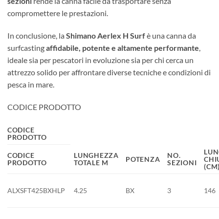
sezioni
rende la canna facile da trasportare senza
compromettere le prestazioni.
In conclusione, la
Shimano Aerlex H Surf
è una canna da
surfcasting
affidabile, potente e altamente performante
,
ideale sia per pescatori in evoluzione sia per chi cerca un
attrezzo solido per affrontare diverse tecniche e condizioni di
pesca in mare.
CODICE PRODOTTO
CODICE
PRODOTTO
LUN
CODICE
LUNGHEZZA
NO.
POTENZA
CHI
PRODOTTO
TOTALE M
SEZIONI
(CM
ALXSFT425BXHLP
4.25
BX
3
146