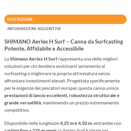
DESCRIZIONE
INFORMAZIONI AGGIUNTIVE
SHIMANO Aerlex H Surf – Canna da Surfcasting
Potente, Affidabile e Accessibile
La
Shimano Aerlex H Surf
rappresenta una delle migliori
soluzioni per chi desidera avvicinarsi seriamente al
surfcasting o migliorare la propria attrezzatura senza
affrontare investimenti elevati. Progettata specificamente
per le esigenze dei pescatori europei, questa canna unisce
prestazioni di lancio eccellenti, robustezza strutturale e
grande versatilità
, mantenendo un prezzo estremamente
competitivo.
Disponibile nelle lunghezze
4,25 m e 4,50 m
, entrambe con
casting fino a 225 grammi
, la Aerlex Surf è ideale per