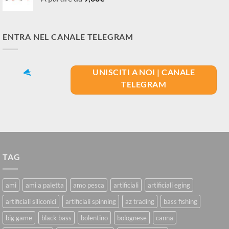
ENTRA NEL CANALE TELEGRAM
UNISCITI A NOI | CANALE
TELEGRAM
TAG
ami
ami a paletta
amo pesca
artificiali
artificiali eging
artificiali siliconici
artificiali spinning
az trading
bass fishing
big game
black bass
bolentino
bolognese
canna