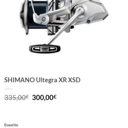
SHIMANO Ultegra XR XSD
Il
Il
335,00
300,00
€
€
prezzo
prezzo
originale
attuale
era:
è:
335,00€.
300,00€.
Esaurito