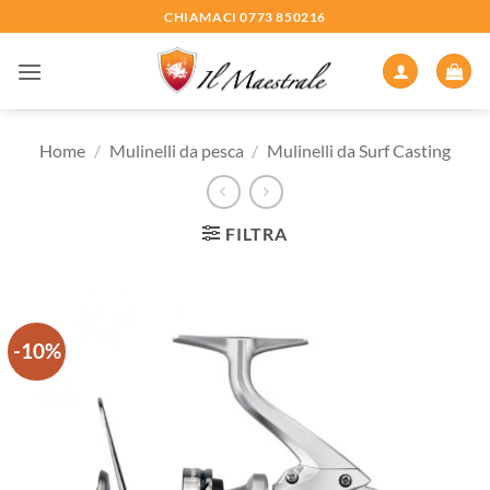
Salta
CHIAMACI 0773 850216
ai
contenuti
Home
/
Mulinelli da pesca
/
Mulinelli da Surf Casting
FILTRA
-10%