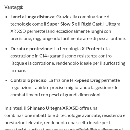
Vantaggi:
Lanci a lunga distanza
: Grazie alla combinazione di
tecnologie come il
Super Slow 5
e il
Rigid Cast
, l’Ultegra
XR XSD permette lanci eccezionalmente lunghi con
precisione, raggiungendo facilmente aree di pesca lontane.
Durata e protezione
: La tecnologia
X-Protect
e la
costruzione in
CI4+
garantiscono resistenza contro
l’acqua e la corrosione, rendendolo ideale per il surfcasting
in mare.
Controllo preciso
: La frizione
Hi-Speed Drag
permette
regolazioni rapide e precise, migliorando la gestione dei
combattimenti con pesci di grandi dimensioni.
In sintesi, il
Shimano Ultegra XR XSD
offre una
combinazione imbattibile di tecnologie avanzate, resistenza e
prestazioni elevate, rendendolo una scelta ideale per i
pescatori di surfcasting che cercano affidabilità e distanze di