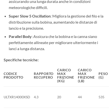
assicurando una lunga durata anche in condizioni
meteorologiche difficili.
Super Slow 5 Oscillation
: Migliora la gestione del filo e la
distribuzione sulla bobina, aumentando le distanze di
lancio e la precisione.
Parallel Body
: Assicura che la bobina e la canna siano
perfettamente allineate per migliorare ulteriormente i
lanci a lunga distanza.
Specifiche tecniche:
CARICO
CARICO
CODICE
RAPPORTO
MAX
MAX
PESO
PRODOTTO
RECUPERO
FRIZIONE
FRIZIONE
(G)
(KG)
(LB)
ULTXR14000XSD
4.3
20
44
535