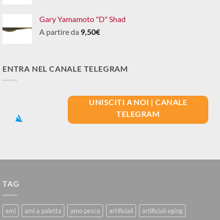
Gary Yamamoto "D" Shad
A partire da
9,50
€
ENTRA NEL CANALE TELEGRAM
UNISCITI A NOI | CANALE
TELEGRAM
TAG
ami
ami a paletta
amo pesca
artificiali
artificiali eging