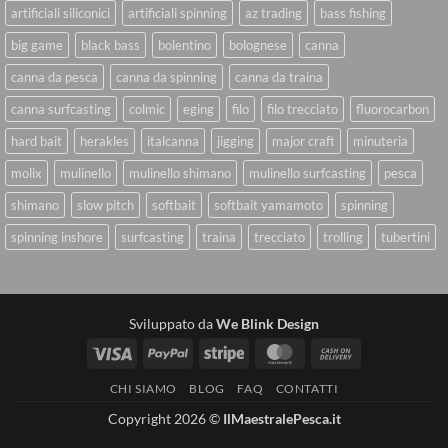
artificiali siliconici
artificiali spinning
az trading
bass fishing
big game
black bass
bolentino
bolognese
canna
canna da pesca
canna da spinning
canna da traina
canna surfcasting
colmic
eging
filo
filo trecciato
fluorocarbon
hard bait
herakles
italcanna
jigging
major craft
minuteria
molix
mulinello
mulinello shimano
mulinello surfcasting
pesca
shimano
slow pitch
softbait
softbait yamamoto
spinning
spinning inshore
surfcasting
traina
trecciato
trolling
tubertini
Sviluppato da
We Blink Design
Visa
PayPal
Stripe
MasterCard
Cash
On
CHI SIAMO
BLOG
FAQ
CONTATTI
Delivery
Copyright 2026 ©
IlMaestralePesca.it