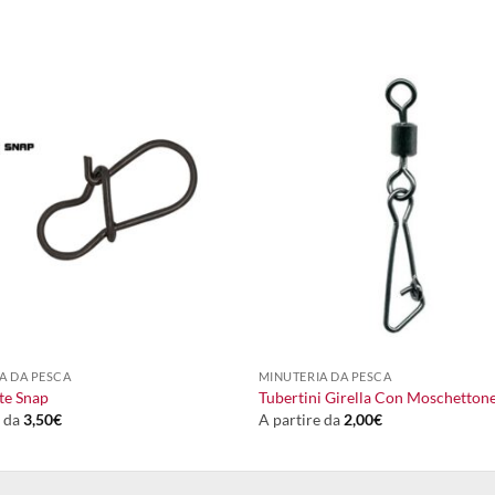
+
A DA PESCA
MINUTERIA DA PESCA
ite Snap
Tubertini Girella Con Moschetton
e da
3,50
€
A partire da
2,00
€