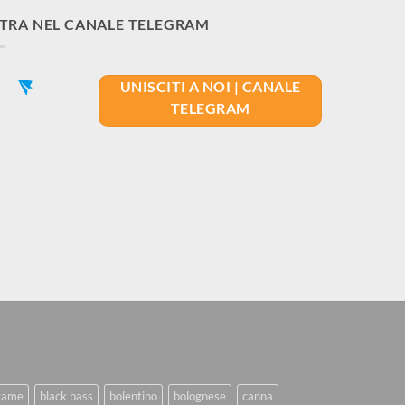
TRA NEL CANALE TELEGRAM
UNISCITI A NOI | CANALE
TELEGRAM
game
black bass
bolentino
bolognese
canna