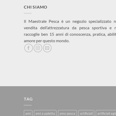
CHI SIAMO
Il Maestrale Pesca è un negozio specializzato n
vendita dell’attrezzatura da pesca sportiva e 
raccoglie ben 15 anni di conoscenza, pratica, abili
amore per questo mondo.
TAG
ami
ami a paletta
amo pesca
artificiali
artificiali eg