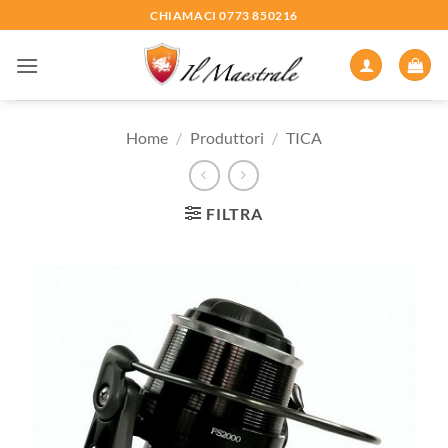
Salta
CHIAMACI 0773 850216
ai
contenuti
Home
/
Produttori
/
TICA
FILTRA