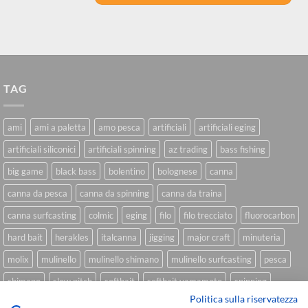
TAG
ami
ami a paletta
amo pesca
artificiali
artificiali eging
artificiali siliconici
artificiali spinning
az trading
bass fishing
big game
black bass
bolentino
bolognese
canna
canna da pesca
canna da spinning
canna da traina
canna surfcasting
colmic
eging
filo
filo trecciato
fluorocarbon
hard bait
herakles
italcanna
jigging
major craft
minuteria
molix
mulinello
mulinello shimano
mulinello surfcasting
pesca
shimano
slow pitch
softbait
softbait yamamoto
spinning
Politica sulla riservatezza
spinning inshore
surfcasting
traina
trecciato
trolling
tubertini