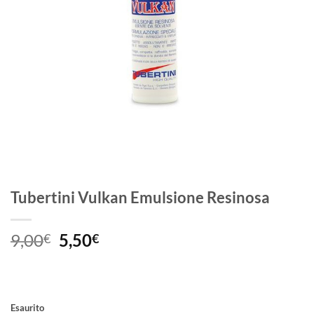
Tubertini Vulkan Emulsione Resinosa
Il
Il
9,00
5,50
€
€
prezzo
prezzo
originale
attuale
era:
è:
9,00€.
5,50€.
Esaurito