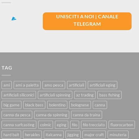
UNISCITI A NOI | CANALE
TELEGRAM
TAG
ami
ami a paletta
amo pesca
artificiali
artificiali eging
artificiali siliconici
artificiali spinning
az trading
bass fishing
big game
black bass
bolentino
bolognese
canna
canna da pesca
canna da spinning
canna da traina
canna surfcasting
colmic
eging
filo
filo trecciato
fluorocarbon
hard bait
herakles
italcanna
jigging
major craft
minuteria