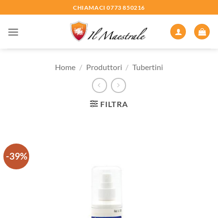
Salta
CHIAMACI 0773 850216
ai
contenuti
Home
/
Produttori
/
Tubertini
FILTRA
-39%