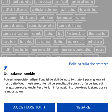
ami
ami a paletta
amo pesca
artificiali
artificiali eging
artificiali siliconici
artificiali spinning
az trading
bass fishing
big game
black bass
bolentino
bolognese
canna
canna da pesca
canna da spinning
canna da traina
canna surfcasting
colmic
eging
filo
filo trecciato
fluorocarbon
hard bait
herakles
italcanna
jigging
major craft
minuteria
molix
mulinello
mulinello shimano
mulinello surfcasting
pesca
shimano
slow pitch
softbait
softbait yamamoto
spinning
Politica sulla riservatezza
spinning inshore
surfcasting
traina
trecciato
trolling
tubertini
Utilizziamo i cookie
Potremmo posizionarli per l'analisi dei dati dei nostri visitatori, per migliorare il
nostro sito Web, mostrare contenuti personalizzati e offrirti un'esperienza di
Sviluppato da
We Blink Design
navigazione eccezionale. Per ulteriori informazioni sui cookie utilizziamo aprire
le impostazioni.
Visa
PayPal
Stripe
MasterCard
Cash
On
CHI SIAMO
BLOG
FAQ
CONTATTI
Delivery
ACCETTARE TUTTI
NEGARE
Copyright 2026 ©
IlMaestralePesca.it