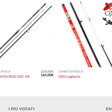
+
225,00
€
 PESCA
CANNE DA PESCA
Il
Il
165,00
€
IKOU ROD DSC A8
OXG Lagherta
prezzo
prezzo
originale
attuale
era:
è:
225,00€.
165,00€.
I PIÙ VOTATI
EN