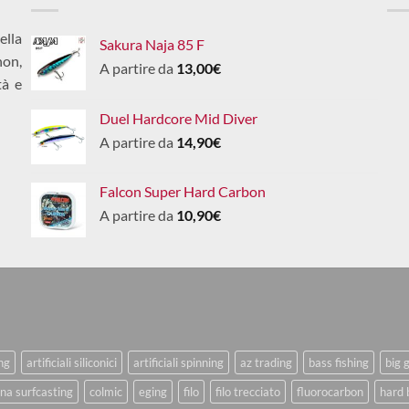
ella
Sakura Naja 85 F
non,
A partire da
13,00
€
tà e
Duel Hardcore Mid Diver
A partire da
14,90
€
Falcon Super Hard Carbon
A partire da
10,90
€
ing
artificiali siliconici
artificiali spinning
az trading
bass fishing
big 
na surfcasting
colmic
eging
filo
filo trecciato
fluorocarbon
hard 