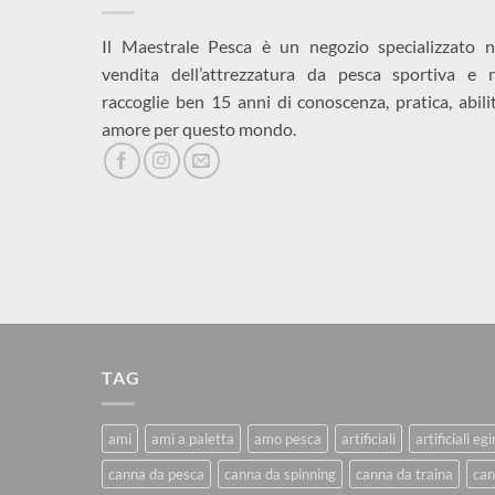
Il Maestrale Pesca è un negozio specializzato n
vendita dell’attrezzatura da pesca sportiva e 
raccoglie ben 15 anni di conoscenza, pratica, abili
amore per questo mondo.
TAG
ami
ami a paletta
amo pesca
artificiali
artificiali eg
canna da pesca
canna da spinning
canna da traina
can