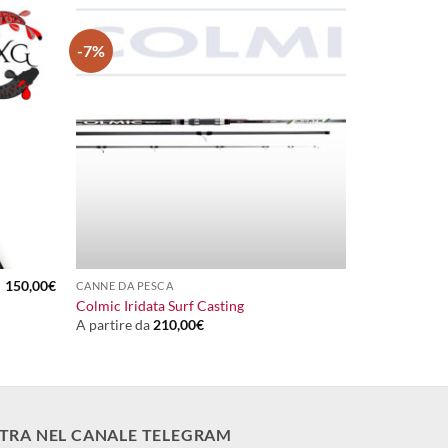
-7%
+
150,00
€
CANNE DA PESCA
Colmic Iridata Surf Casting
A partire da
210,00
€
TRA NEL CANALE TELEGRAM