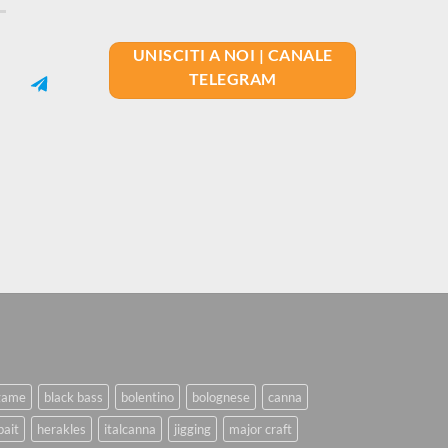
UNISCITI A NOI | CANALE
TELEGRAM
game
black bass
bolentino
bolognese
canna
bait
herakles
italcanna
jigging
major craft