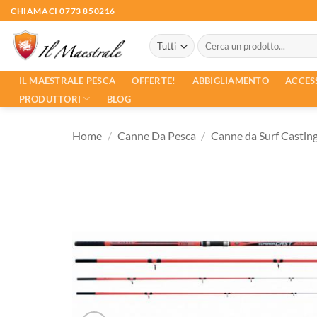
Salta
CHIAMACI 0773 850216
ai
Cerca:
contenuti
ACCES
IL MAESTRALE PESCA
OFFERTE!
ABBIGLIAMENTO
PRODUTTORI
BLOG
Home
/
Canne Da Pesca
/
Canne da Surf Castin